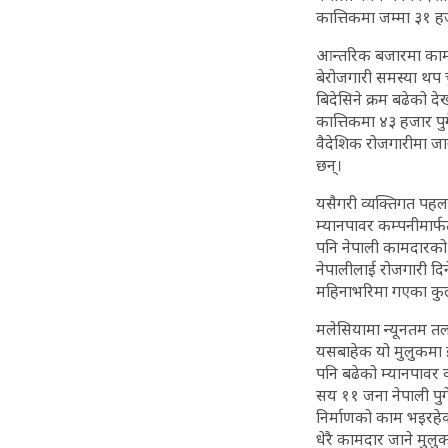
कात्तिकमा जम्मा ३१ ह
आन्तरिक बजारमा काम प
बेरोजगारी समस्या थप चु
बिदेसिने क्रम बढेको 
कात्तिकमा ४३ हजार पु
वैदेशिक रोजगारीमा ज
छन्।
यसैगरी व्यक्तिगत पह
म्यानपावर कम्पनीमार्
पनि नेपाली कामदारको प
नेपालीलाई रोजगारी दि
महिनाभरिमा गएका कु
मलेसियामा न्यूनतम तल
यसबाहेक यो मुलुकमा इन
पनि बढेको म्यानपावर 
सय ११ जना नेपाली पुग
निर्माणको काम भइरहेक
धेरै कामदार जाने मु