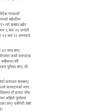
 विदेश गएकाले
ि कामको खोजीमा
 त्यो संख्या बढेर
हजार ६ सय २६ जनाले
ा १३ सय ९२ जनामात्र
६१ मात्र छन्।
। विगतमा जस्तै यसपटक
सबैभन्दा धेरै
दार पुगेका छन्। यो
पैयाँ कमाउन सक्छन्।
हेकाले कामदारको माग
्तिकमा नौ हजार पाँच
ा अहिले पूर्वाधार
ा छन्। यसैगरी तेस्रो
्।