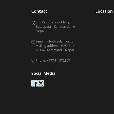
Contact
Location
345 Ramchandra Marg,
Battisputali, Kathmandu - 9,
Nepal
E-mail:
info@ceslam.org
,
Mailing address: GPO Box
25334, Kathmandu, Nepal
Phone:
+977-1-4572807
Social Media