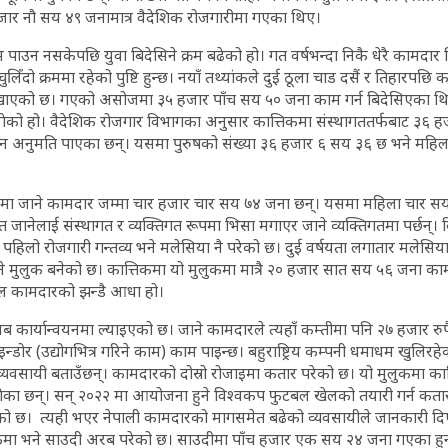
जार नौ सय ४९ जनामात्र वैदेशिक रोजगारीमा गएका थिए।
ाउन नसकेपछि युवा बिदेसिने क्रम बढेको हो। गत वर्षभन्दा निकै धेरै कामदार
लिँदो क्रममा रहेको पुष्टि हुन्छ। नयाँ तथ्यांकले दुई ठूला चाड दसैं र तिहारपछ
देखाएको छ। गएको असोजमा ३५ हजार पाँच सय ५० जना काम गर्न बिदेसिएका थिए।
गेको हो। वैदेशिक रोजगार विभागका अनुसार कात्तिकमा संस्थागततर्फबाट ३६ 
ान अनुमति पाएका छन्। यसमा पुरुषको संख्या ३६ हजार ६ सय ३६ छ भने महिल
लमा जाने कामदार जम्मा चार हजार चार सय ७४ जना छन्। यसमा महिला चार सय 
फत जानेलाई संस्थागत र व्यक्तिगत रूपमा भिसा मगाएर जाने व्यक्तिगतमा पर्छन्
हिलो रोजगारी गन्तव्य भने मलेसिया नै परेको छ। दुई वर्षयता लगातार मलेसिया 
ने मुलुक बनेको छ। कात्तिकमा यो मुलुकमा मात्रै २० हजार सात सय ५६ जना काम
ल कामदारको झन्डै आधा हो।
ब कार्यान्वयनमा ल्याइएको छ। जाने कामदारले त्यहाँ कम्तीमा पनि २७ हजार रु
्डोर (उद्योगभित्र गरिने काम) काम पाइन्छ। बहुराष्ट्रिय कम्पनी धमाधम खुलिर
व्यवसायी बताउँछन्। कामदारको दोस्रो रोजाइमा कतार परेको छ। यो मुलुकमा कात
ेका छन्। सन् २०२२ मा आयोजना हुने विश्वकप फुटबल खेलको तयारी गर्न कतारम
ो छ। त्यही भएर नेपाली कामदारको मागसमेत बढेको व्यवसायीले जानकारी दिएक
लुकमा भने साउदी अरब परेको छ। साउदीमा पाँच हजार एक सय २४ जना गएका हुन