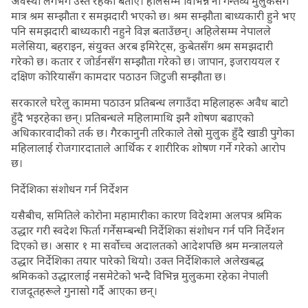
अवस्था लगभग उस्तै रहेको बताए। हालसम्म विभिन्न नौ गन्तव्य मुलुकसँग
मात्र श्रम सम्झौता र समझदारी भएको छ। श्रम सम्झौता बाध्यकारी हुने भए
पनि समझदारी बाध्यकारी नहुने विज्ञ बताउँछन्। अहिलेसम्म नेपालले
मलेसिया, बहराइन, संयुक्त अरब इमिरेट्स, कुबेतसँग श्रम समझदारी
गरेको छ। कतार र जोर्डनसँग सम्झौता गरेको छ। जापान, इजराययल र
दक्षिण कोरियासँग कामदार पठाउन जिटुजी सम्झौता छ।
सरकारले घरेलु काममा पठाउन प्रतिबन्ध लगाउँदा महिलाहरू अवैध बाटो
हुँदै भइरहेका छन्। प्रतिबन्धले महिलामाथि झनै शोषण बढाएको
अधिकारवादीको तर्क छ। गैरकानुनी तरिकाले तेस्रो मुलुक हुँदै खाडी पुगेका
महिलालाई रोजगारदाताले आर्थिक र शारीरिक शोषण गर्ने गरेको आरोप
छ।
निर्देशिका संशोधन गर्न निर्देशन
यसैबीच, समितिले कोरोना महामारीका कारण विदेशमा अलपत्र श्रमिक
उद्धार गरी स्वदेश फिर्ता गर्नेसम्बन्धी निर्देशिका संशोधन गर्न पनि निर्देशन
दिएको छ। असार १ मा सर्वोच्च अदालतको आदेशपछि श्रम मन्त्रालयले
उद्धार निर्देशिका तयार पारेको थियो। उक्त निर्देशिकाले अलेखबद्ध
श्रमिकको उद्धारलाई नसमेटेको भन्दै विभिन्न मुलुकमा रहेका नेपाली
राजदूतहरूले गुनासो गर्दै आएका छन्।