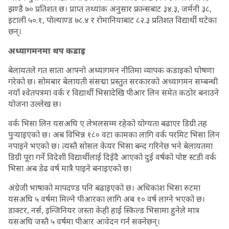
झण्डै ७० प्रतिशत छ। प्राप्त तथ्यांक अनुसार फ्रान्सबाट ३४.३, जर्मनी ३८,
इटाली ५०.१, पोल्याण्ड ७८.४ र रोमानियाबाट ८२.३ प्रतिशत विद्यार्थी घटेका
छन्।
अध्यागमनमा थप कडाइ
बेलायतले गत साता आफ्नो अध्यागमन नीतिमा व्यापक कडाइको घोषणा
गरेको छ। सोमबार बेलायती संसद्मा प्रस्तुत सरकारको अध्यागमन सम्बन्धी
नयाँ श्वेतपत्रमा वर्क र विद्यार्थी भिसादेखि पीआर लिन समेत कठोर बनाउने
योजना उल्लेख छ।
वर्क भिसा लिन यसअघि ए लेभलसम्म रहेको योग्यता बढाएर डिग्री तह
पुर्‍याइएको छ। अब विभिन्न १८० वटा कामका लागि वर्क परमिट भिसा लिन
नपाइने भएको छ। त्यस्तै सोसल केयर भिसा बन्द गरिनेछ भने बेलायतमा
डिग्री पूरा गर्ने विदेशी विद्यार्थीलाई दिइँदै आएको दुई वर्षको पोष्ट स्टडी वर्क
भिसा अब डेढ वर्ष मात्रै पाइने बनाइएको छ।
अंग्रेजी भाषाको मापदण्ड पनि बढाइएको छ। अधिकांश भिसा रुटमा
यसअघि ५ वर्षमा मिल्ने पीआरका लागि अब १० वर्ष लाग्ने भएको छ।
डाक्टर, नर्स, इन्जिनियर जस्ता केही हाई स्किल्ड भिसामा हुनेले मात्र
यसअघि जस्तै ५ वर्षमा पीआर आवेदन गर्न सक्नेछन्।