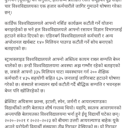
चार विश्वविद्यालयका एक हजार कर्मचारीले जागिर गुमाउने घोषणा गरेका
छन्।
कार्डिफ विश्वविद्यालयले आफ्नो नर्सिङ कार्यक्रम कटौती गर्ने योजना
बनाइरहेको छ भने हल विश्वविद्यालयले आफ्नो रसायन विज्ञान विभागलाई
हटाउने संकेत दिएको छ। एडिनबर्ग विश्वविद्यालयले कर्मचारी र अन्य
अपरेशनल खर्चबाट १४० मिलियन पाउण्ड कटौती गर्ने सोच बनाएको
बताइएको छ।
स्ट्राथक्लाइड विश्वविद्यालयले आफ्नो अस्तित्व कायम राख्न सम्पत्ति बेच्न
थालेको छ। डन्डी विश्वविद्यालयमा अवस्था अझ गम्भीर रहेको बताइएको
छ, जसले आफ्नो ३३५ मिलियन घाटा व्यवस्थापन गर्न २०० शैक्षिक
कर्मचारी र ४३५ सहयोगी सहित ६३५ जनालाई जागिरबाट हटाउने घोषणा
गरेको छ। संस्थाले सञ्चालन खर्च कटौती गर्दै बौद्धिक सम्पत्ति र भवनहरू
बेच्न पनि खोजिरहेको छ।
ब्रेक्जिट अघिसम्म फ्रान्स, इटाली, स्पेन, जर्मनी र आयरल्याण्डका
विद्यार्थीको लागि बेलायत शीर्ष गन्तव्य थियो। यद्यपि, स्वतन्त्र आवागमनको
अन्त्यपछि बेलायतका विश्वविद्यालयमा भर्ना हुने ईयू विद्यार्थी घटेका छन्।
२०२०–२०२१ र २०२२–२०२३ को बीचमा उत्तरी आयरल्याण्ड बाहेक यूके
आउने युरोपेली विद्यार्थी संख्यामा तीव्र गिरावट देखिएको छ। यो गिरावट