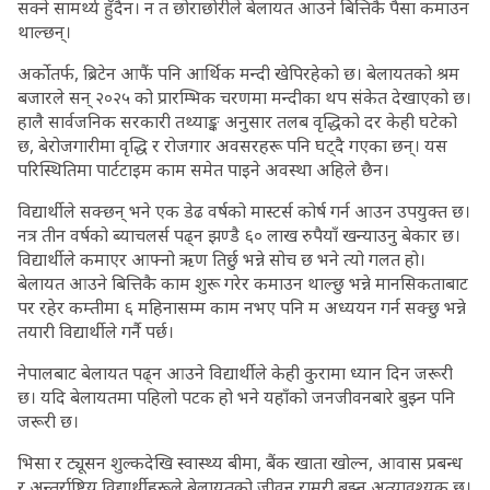
सक्ने सामर्थ्य हुँदैन। न त छोराछोरीले बेलायत आउने बित्तिकै पैसा कमाउन
थाल्छन्।
अर्कोतर्फ, ब्रिटेन आफैं पनि आर्थिक मन्दी खेपिरहेको छ। बेलायतको श्रम
बजारले सन् २०२५ को प्रारम्भिक चरणमा मन्दीका थप संकेत देखाएको छ।
हालै सार्वजनिक सरकारी तथ्याङ्क अनुसार तलब वृद्धिको दर केही घटेको
छ, बेरोजगारीमा वृद्धि र रोजगार अवसरहरू पनि घट्दै गएका छन्। यस
परिस्थितिमा पार्टटाइम काम समेत पाइने अवस्था अहिले छैन।
विद्यार्थीले सक्छन् भने एक डेढ वर्षको मास्टर्स कोर्ष गर्न आउन उपयुक्त छ।
नत्र तीन वर्षको ब्याचलर्स पढ्न झण्डै ६० लाख रुपैयाँ खन्याउनु बेकार छ।
विद्यार्थीले कमाएर आफ्नो ऋण तिर्छु भन्ने सोच छ भने त्यो गलत हो।
बेलायत आउने बित्तिकै काम शुरू गरेर कमाउन थाल्छु भन्ने मानसिकताबाट
पर रहेर कम्तीमा ६ महिनासम्म काम नभए पनि म अध्ययन गर्न सक्छु भन्ने
तयारी विद्यार्थीले गर्नै पर्छ।
नेपालबाट बेलायत पढ्न आउने विद्यार्थीले केही कुरामा ध्यान दिन जरूरी
छ। यदि बेलायतमा पहिलो पटक हो भने यहाँको जनजीवनबारे बुझ्न पनि
जरूरी छ।
भिसा र ट्यूसन शुल्कदेखि स्वास्थ्य बीमा, बैंक खाता खोल्न, आवास प्रबन्ध
र अन्तर्राष्ट्रिय विद्यार्थीहरूले बेलायतको जीवन राम्ररी बुझ्न अत्यावश्यक छ।