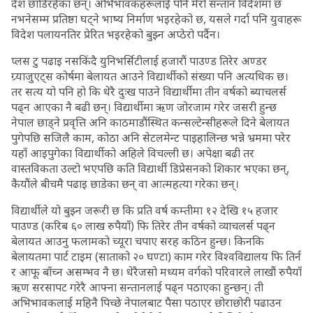
देश छाडिरहेका छन्। अभिभावकहरूलाई पनि मेरो सन्तान विदेशमा छ
नभनेसम्म प्रतिष्ठा घट्ने भाष्य निर्माण भइरहेको छ, यसले गर्दा पनि युवाहरू
विदेश पलायनतिर प्रेरित भइरहेको बुझ्न अप्ठेरो पर्दैन।
प्लस टु पढाइ नसकिंदै युनिभर्सिटीलाई हजारौं पाउण्ड तिरेर अण्डर
ग्र्याजुएट्स कोर्षमा बेलायत आउने विद्यार्थीको संख्या पनि अत्यधिक छ।
तर सत्य यो पनि हो कि धेरै दुःख पाउने विद्यार्थीमा तीन वर्षको ब्याचलर्स
पढ्न आएका नै बढी छन्। विद्यार्थीमा ऋण जोरजाम गरेर जसरी हुन्छ
नेपाल छाड्ने प्रवृत्ति अनि काठमाडौंस्थित कन्सल्टेन्सीहरूले दिने बेलायत
पुगेपछि सजिलै काम, कोठा अनि सेटलमेन्ट पाइहालिन्छ भन्ने भ्रममा परेर
यहाँ आइपुगेका विद्यार्थीको अहिले विचल्ली छ। अपेक्षा बढी तर
वास्तविकता उल्टो भएपछि कति विद्यार्थी डिप्रेसनको शिकार भएका छन्,
कैयौंले बीचमै पढाइ छाडेका छन् वा आत्महत्या गरेका छन्।
विद्यार्थीले यो बुझ्न जरूरी छ कि प्रति वर्ष कम्तीमा १२ देखि १५ हजार
पाउण्ड (करिब ६० लाख रुपैयाँ) फि तिरेर तीन वर्षको व्याचलर्स पढ्न
बेलायत आउनु फलामको च्यूरा चपाए सरह कठिन हुन्छ। किनकि
बेलायतमा पार्ट टाइम (साताको २० घण्टा) काम गरेर विश्वविद्यालय फि तिर्न
र आफू बाँच्न असम्भव नै छ। धेरैजसो मध्यम वर्गको परिवारले लाखौं रुपैयाँ
ऋण सरसापट गरेरै आफ्ना सन्तानलाई पढ्न पठाएका हुन्छन्। ती
अभिभावकलाई महिनै पिच्छे नेपालबाट पैसा पठाएर छोराछोरी पढाउन