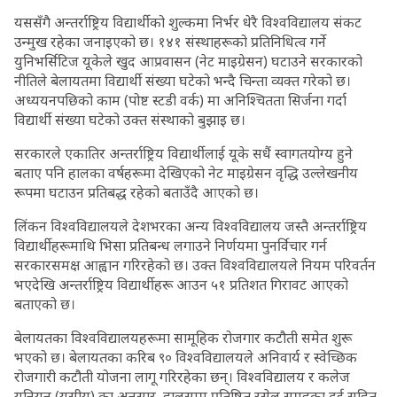
यससँगै अन्तर्राष्ट्रिय विद्यार्थीको शुल्कमा निर्भर धेरै विश्वविद्यालय संकट
उन्मुख रहेका जनाइएको छ। १४१ संस्थाहरूको प्रतिनिधित्व गर्ने
युनिभर्सिटिज यूकेले खुद आप्रवासन (नेट माइग्रेसन) घटाउने सरकारको
नीतिले बेलायतमा विद्यार्थी संख्या घटेको भन्दै चिन्ता व्यक्त गरेको छ।
अध्ययनपछिको काम (पोष्ट स्टडी वर्क) मा अनिश्चितता सिर्जना गर्दा
विद्यार्थी संख्या घटेको उक्त संस्थाको बुझाइ छ।
सरकारले एकातिर अन्तर्राष्ट्रिय विद्यार्थीलाई यूके सधैं स्वागतयोग्य हुने
बताए पनि हालका वर्षहरूमा देखिएको नेट माइग्रेसन वृद्धि उल्लेखनीय
रूपमा घटाउन प्रतिबद्ध रहेको बताउँदै आएको छ।
लिंकन विश्वविद्यालयले देशभरका अन्य विश्वविद्यालय जस्तै अन्तर्राष्ट्रिय
विद्यार्थीहरूमाथि भिसा प्रतिबन्ध लगाउने निर्णयमा पुनर्विचार गर्न
सरकारसमक्ष आह्वान गरिरहेको छ। उक्त विश्वविद्यालयले नियम परिवर्तन
भएदेखि अन्तर्राष्ट्रिय विद्यार्थीहरू आउन ५१ प्रतिशत गिरावट आएको
बताएको छ।
बेलायतका विश्वविद्यालयहरूमा सामूहिक रोजगार कटौती समेत शुरू
भएको छ। बेलायतका करिब ९० विश्वविद्यालयले अनिवार्य र स्वेच्छिक
रोजगारी कटौती योजना लागू गरिरहेका छन्। विश्वविद्यालय र कलेज
युनियन (यूसीयू) का अनुसार, हालसम्म प्रतिष्ठित रसेल समूहका दुई सहित