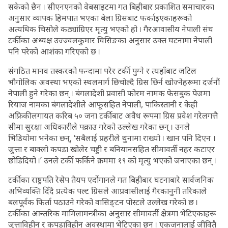
सकेको छैन । सीएनएनको वेबसाइटमा गत बिहीबार प्रकाशित समाचारका
अनुसार व्यापक हिमपात भएका बेला ग्रिसबाट फर्काइएकाहरूको
अत्यधिक चिसोले कठ्यांग्रिएर मृत्यु भएको हो । गैरआवासीय नेपाली संघ
टर्कीका अध्यक्ष उज्ज्वलकुमार घिसिङका अनुसार उक्त घटनामा नेपाली
पनि परेको आशंका गरिएको छ ।
संगठित मानव तस्करको फन्दामा परेर टर्की पुग्ने र त्यहाँबाट जटिल
भौगोलिक अवस्था भएको स्थलमार्ग छिचोल्दै ग्रिस छिर्न खोज्नेहरूमा दर्जनौं
नेपाली हुने गरेका छन् । बंगलादेशी प्रवासी फोरम नामक फेसबुक पेजमा
रियाज नामका बंगलादेशीले आफूसहित नेपाली, पाकिस्तानी र केही
अफ्रिकीलगायत करिब ५० जना टर्कीबाट अवैध रूपमा ग्रिस प्रवेश गरेलगत्तै
सीमा सुरक्षा अधिकारीले पक्राउ गरेको उल्लेख गरेका छन् । उनले
भिडियोमा भनेका छन्, ‘सबैलाई प्रहरीले थुनामा राख्यो । खान पनि दिएन ।
जुत्ता र बाक्लो कपडा खोलेर चड्डी र बनियानसहित सीमावर्ती नहर कटाएर
छोडिदियो ।’ उनले टर्की फर्किने क्रममा १९ को मृत्यु भएको जनाएका छन् ।
टर्कीका राष्ट्रपति रेसेप तैयप एर्दोगानले गत बिहीबार घटनाबारे सार्वजनिक
अभिव्यक्ति दिँदै प्रत्येक पल्ट ग्रिसले आप्रवासीलाई गैरकानुनी तरिकाले
बलपूर्वक फिर्ता पठाउने गरेको वासिङ्टन पोस्टले उल्लेख गरेको छ ।
टर्कीका आन्तरिक मामिलामन्त्रीका अनुसार सीमावर्ती क्षेत्रमा भेटिएकाहरू
जुत्ताविहीन र कपडाविहीन अवस्थामा भेटिएका छन् । एकजनालाई जीवितै