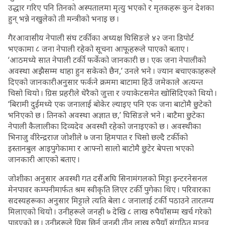
उद्धार गरिए पनि तिनको अस्पतालमा मृत्यु भएको र मृतकहरू कुन देशका
हुन् भन्ने नखुलेको ती मन्त्रीको भनाइ छ ।
गैरआवासीय नेपाली संघ टर्कीका अध्यक्ष घिसिङले ४२ जना डिपोर्ट
भएकामा ८ जना नेपाली रहेको सूचना आफूहरूले पाएको बताए ।
‘आठमध्ये सात नेपाली टर्की फर्केको जानकारी छ । एक जना नेपालीको
अवस्था अझैसम्म थाहा हुन सकेको छैन,’ उनले भने । ज्यान बचाएकाहरूले
दिएको जानकारीअनुसार फर्कने क्रममा बाटामा हिउँ जमेकाले अत्यन्त
चिसो थियो । ग्रिस प्रहरीले धेरैको जुत्ता र ज्याकेटसमेत खोसिदिएको थियो ।
‘बिरामी दुईमध्ये एक जनालाई बोकेर ल्याइए पनि एक जना बाटोमै छुटेको
भनिएको छ । तिनको अवस्था अज्ञात छ,’ घिसिङले भने । बाटैमा छुटेका
नेपाली कैलालीका दिव्यदेव अवस्थी रहेको जनाइएको छ । अवस्थीका
भिनाजु वीरेन्द्रराज जोशीले ७ जना हिमपात र चिसो छल्दै टर्कीको
इस्तानबुल आइपुगेकामा र आफ्नो सालो बाटोमै छुटेर बेपत्ता भएको
जानकारी आएको बताए ।
जोशीका अनुसार अवस्थी गत दसैंअघि सिनामंगलको मिट्टा इन्टरनेसनल
मेनपावर कम्पनीमार्फत श्रम स्वीकृति लिएर टर्की पुगेका थिए । परिवारका
सदस्यहरूका अनुसार मिट्टाले त्यति बेला ८ जनालाई टर्की पठाउने तारतम्य
मिलाएको थियो । उनीहरूले जनही ७ देखि ८ लाख रुपैयाँसम्म खर्च गरेको
पाइएको छ । उनीहरूले ग्रिस छिर्न जनही तीन लाख रुपैयाँ संगठित मानव