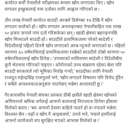
कार्यरत सयौं नेपालीले परीक्षणका रूपमा खोप लगाएका थिए । खोप
लगाउन इच्छुकलाई नाम दर्ताका लागि आह्वान गरिएको छ ।
तीन लाख नेपाली कार्यरत साउदी अरबले डिसेम्बर १७ देखि नै खोप
लगाउन थालेको हो । खोप लगाउन अनलाइनबाट नेपालीसहित एक लाख
५० हजार जनाले नाम दर्ता गरिसकेका छन् । खाडी क्षेत्रमा बहराइनपछि
खोप भित्र्याउने साउदी हो । साउदीले प्राथमिकतामा परेको स्वदेशी र
विदेशीलाई पहिलो दिनमै खोप लगाएको अरब न्युजले जनाएको छ । पहिलो
चरणमा ६५ वर्षमाथिलाई प्राथमिकतामा राखेको साउदीले दोस्रो चरणमा ५०
वर्षमाथिकालाई खोप दिनेछ । ‘उपचारको मामिलामा स्वदेशी र विदेशीबीच
कुनै भेदभाव गरिएको पाइएन । कोरोनाको उच्च संक्रमण रहेका बेला पनि
साउदी सरकारले त्यो भूमिका निर्वाह गर्‍यो,’ साउदीका लागि नेपाली
राजदूत महेन्द्रसिंह राजपुतले भने, ‘खोप लगाउने विषयमा पनि विभेद हुँदैन
र सबैले आवश्यकताअनुसार पाउनेछन् भन्नेमा आशावादी छु ।’
गैरआवासीय नेपाली संघका प्रवक्ता डीबी क्षत्रीले खाडी क्षेत्रमा खोपको
अभियानले श्रमिक वर्गलाई आफ्नो कामलाई निरन्तरता दिनेमा हौसला
मिलेको बताए । ‘बरु आफ्नो देशमा कहिले पाउने हो वा नपाउने भन्नेमा
विश्वस्त छैन । यहाँ त खोप नै आइसक्यो,’ उनले भने, ‘यसले हामीलाई
आफ्नो कार्यथलो थप सुरक्षित भएको आभास मिलेको छ ।’