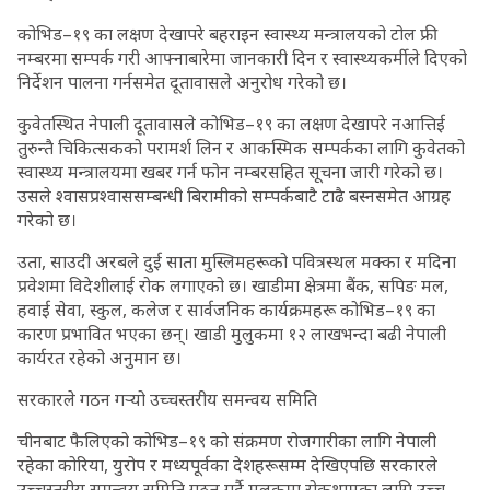
कोभिड–१९ का लक्षण देखापरे बहराइन स्वास्थ्य मन्त्रालयको टोल फ्री
नम्बरमा सम्पर्क गरी आफ्नाबारेमा जानकारी दिन र स्वास्थ्यकर्मीले दिएको
निर्देशन पालना गर्नसमेत दूतावासले अनुरोध गरेको छ।
कुवेतस्थित नेपाली दूतावासले कोभिड–१९ का लक्षण देखापरे नआत्तिई
तुरुन्तै चिकित्सकको परामर्श लिन र आकस्मिक सम्पर्कका लागि कुवेतको
स्वास्थ्य मन्त्रालयमा खबर गर्न फोन नम्बरसहित सूचना जारी गरेको छ।
उसले श्वासप्रश्वाससम्बन्धी बिरामीको सम्पर्कबाटै टाढै बस्नसमेत आग्रह
गरेको छ।
उता, साउदी अरबले दुई साता मुस्लिमहरूको पवित्रस्थल मक्का र मदिना
प्रवेशमा विदेशीलाई रोक लगाएको छ। खाडीमा क्षेत्रमा बैंक, सपिङ मल,
हवाई सेवा, स्कुल, कलेज र सार्वजनिक कार्यक्रमहरू कोभिड–१९ का
कारण प्रभावित भएका छन्। खाडी मुलुकमा १२ लाखभन्दा बढी नेपाली
कार्यरत रहेको अनुमान छ।
सरकारले गठन गर्‍यो उच्चस्तरीय समन्वय समिति
चीनबाट फैलिएको कोभिड–१९ को संक्रमण रोजगारीका लागि नेपाली
रहेका कोरिया, युरोप र मध्यपूर्वका देशहरूसम्म देखिएपछि सरकारले
उच्चस्तरीय समन्वय समिति गठन गर्दै मुलुकमा रोकथामका लागि उच्च