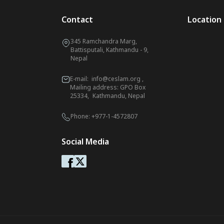
Contact
Location
345 Ramchandra Marg,
Battisputali, Kathmandu - 9,
Nepal
E-mail:
info@ceslam.org
,
Mailing address: GPO Box
25334, Kathmandu, Nepal
Phone:
+977-1-4572807
Social Media