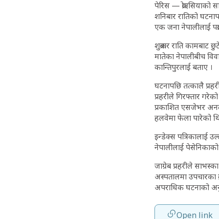
पेरिस — क्रोएसियाको स
शनिबार रातिको घटनापछि
एक जना नेपालीलाई पक्र
शुक्रबार राति कामबाट
मातेका नेपालीबीच विव
कान्तिपुरलाई बताए ।
घटनापछि तत्कालै प्रह
प्रहरीले गिरफ्तार गरे
प्रकाशित एसजेभर अनल
हलवेमा फेला पारेको थ
इन्डेक्स पत्रिकालाई उ
नेपालीलाई पेसेनिकाको
जाग्रेब प्रहरीले साभस
अस्पतालमा उपचारका क्र
अपराधिक घटनाको अनुसन
Open link