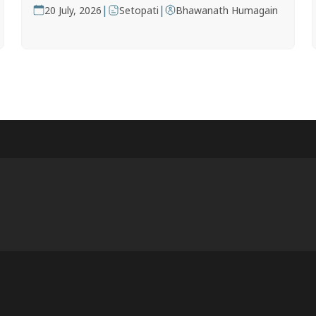
|
|
20 July, 2026
Setopati
Bhawanath Humagain