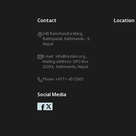
Contact
Location
345 Ramchandra Marg,
Battisputali, Kathmandu - 9,
Nepal
E-mail:
info@ceslam.org
,
Mailing address: GPO Box
25334, Kathmandu, Nepal
Phone:
+977-1-4572807
Social Media