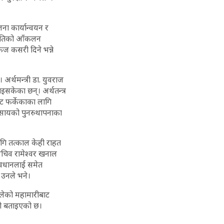
ना कार्यान्वयन र
क्षतिको आँकलन
ेज कसरी दिने भन्ने
र्थमन्त्री डा. युवराज
इसकेका छन्। अर्थतन्त्र
ट फर्केकाका लागि
वसायको पुनस्र्थापनाका
ागि तत्काल केही राहत
थसचिव रामेश्वर खनाल
रावधानलाई समेत
, उनले भने।
हिलेको महामारीबाट
को बताइएको छ।