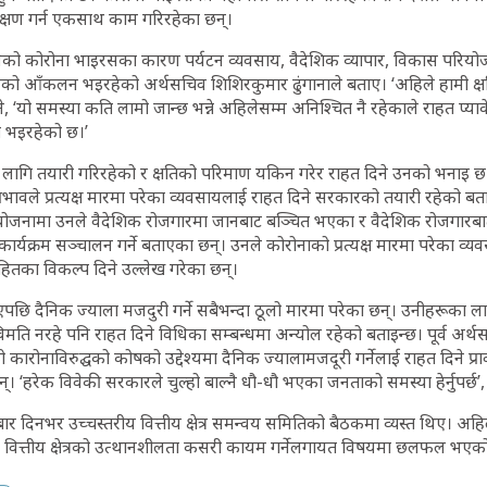
क्षण गर्न एकसाथ काम गरिरहेका छन्।
बनेको कोरोना भाइरसका कारण पर्यटन व्यवसाय, वैदेशिक व्यापार, विकास परियोज
 असरको आँकलन भइरहेको अर्थसचिव शिशिरकुमार ढुंगानाले बताए। ‘अहिले हामी 
े, ‘यो समस्या कति लामो जान्छ भन्ने अहिलेसम्म अनिश्चित नै रहेकाले राहत प्याक
ा भइरहेको छ।’
 लागि तयारी गरिरहेको र क्षतिको परिमाण यकिन गरेर राहत दिने उनको भनाइ छ। अ
भावले प्रत्यक्ष मारमा परेका व्यवसायलाई राहत दिने सरकारको तयारी रहेको बता
ृत योजनामा उनले वैदेशिक रोजगारमा जानबाट बञ्चित भएका र वैदेशिक रोजगारबा
कार्यक्रम सञ्चालन गर्ने बताएका छन्। उनले कोरोनाको प्रत्यक्ष मारमा परेका व्य
ितका विकल्प दिने उल्लेख गरेका छन्।
एपछि दैनिक ज्याला मजदुरी गर्ने सबैभन्दा ठूलो मारमा परेका छन्। उनीहरूका ल
 विमति नरहे पनि राहत दिने विधिका सम्बन्धमा अन्योल रहेको बताइन्छ। पूर्व अर्
 कारोनाविरुद्घको कोषको उद्देश्यमा दैनिक ज्यालामजदूरी गर्नेलाई राहत दिने प्
ँछन्। ‘हरेक विवेकी सरकारले चुल्हो बाल्नै धौ-धौ भएका जनताको समस्या हेर्नुपर्छ’
धबार दिनभर उच्चस्तरीय वित्तीय क्षेत्र समन्वय समितिको बैठकमा व्यस्त थिए। अ
बाट वित्तीय क्षेत्रको उत्थानशीलता कसरी कायम गर्नेलगायत विषयमा छलफल भए