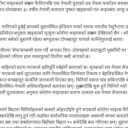
ना भाइरसकाे संक्रमण फैलिएपछि एक नेपाली युवाको शव नेपाल फर्काउन समस
रत दोलखाका ३८ वर्षीय नेपाली कामदार पुष्कर खड्काको गत आइतबार आफू 
 मानिएको हुबेई प्रान्तको वुहानस्थित इन्डियन मार्का नामक भारतीय रेस्टुरेन्टमा
प्रतिवेदनअनुसार खड्काको मृत्युमा कोराेना भाइरसकाे संक्रमण देखिएकाे छैन । 
मा बसेकाे वुहानमै रहेका बाग्लुङका टोपबहादुर थापाले कान्तिपुरलाई बताए।
नमा ‘सेफ’सम्बन्धी काम गर्दै आएका थिए। दोलखाकाे काटाकुटी पुर्ख्यौली 
सहितको परिवार हाल भक्तपुरको ठिमीमा बस्दै आएको छ।
टी बाहिरको घटना भएकाले क्षतिपूर्ति नबेहोर्ने बताएको छ। मृतकको शव नेपाल 
े भएकाले खर्च जुटाउनका लागि नेपालस्थित जिम्मेवार निकाय र बेइजिङस्थित न
्‍त धनबहादुर कार्कीले जानकारी दिएका छन्। चिनियाँ वसन्त चाड सकिएपछि श
ने चीनस्थित नेपाली अधिकारीहरूले बताएका छन्। शुक्रबारदेखि सुरू हुने चिनियाँ नया
पाली दूतावासका अनुसार कोरोना भाइरसका कारण तत्काल शव नेपाल लैजानका
 लामो बिदामा चिनियाँहरूको बाक्लो ओहरदोहोर हुने भएकाले कोरोना भाइरस फ
बारदेखि लागू हुने गरी त्यहाँका सार्वजनिक यातायातहरू अस्थायी रूपमा बन्दक
ीका बस तथा सबवेलगायत बिहीबार बिहान १० बजेदेखि बन्द गरिएका छन्। वुहानब