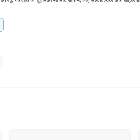
का रद्ध गरिएको छ। वुहानका स्थानीय बासिन्दालाई अत्यावश्यक काम बाहेक ब