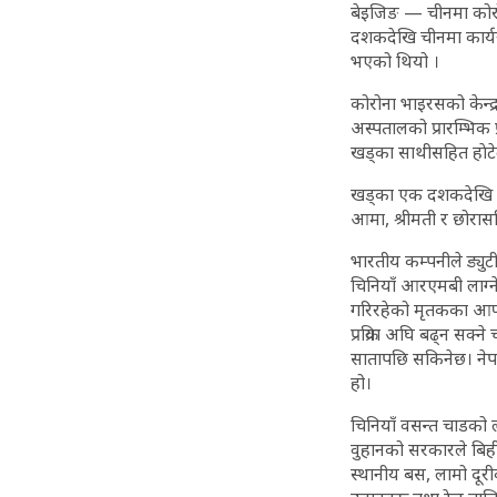
बेइजिङ — चीनमा कोरो
दशकदेखि चीनमा कार्य
भएको थियो ।
कोरोना भाइरसको केन्द्र
अस्पतालको प्रारम्भिक 
खड्का साथीसहित हाेटेल
खड्का एक दशकदेखि ची
आमा, श्रीमती र छोरा
भारतीय कम्पनीले ड्यु
चिनियाँ आरएमबी लाग्न
गरिरहेको मृतकका आफन
प्रक्रिया अघि बढ्न सक्
सातापछि सकिनेछ। ने
हो।
चिनियाँ वसन्त चाडको
वुहानको सरकारले बिही
स्थानीय बस, लामो दूर