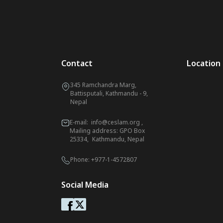
Contact
Location
345 Ramchandra Marg,
Battisputali, Kathmandu - 9,
Nepal
E-mail:
info@ceslam.org
,
Mailing address: GPO Box
25334, Kathmandu, Nepal
Phone:
+977-1-4572807
Social Media