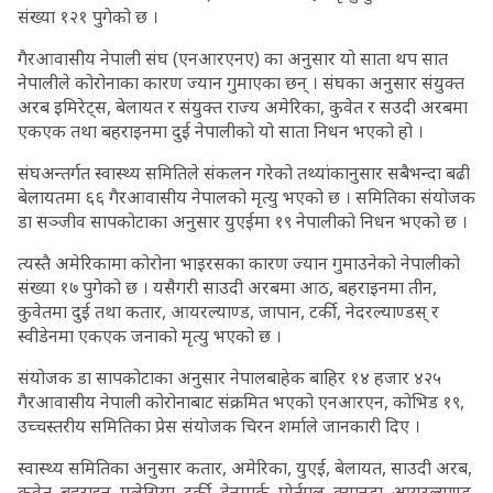
संख्या १२१ पुगेको छ ।
गैरआवासीय नेपाली संघ (एनआरएनए) का अनुसार यो साता थप सात
नेपालीले कोरोनाका कारण ज्यान गुमाएका छन् । संघका अनुसार संयुक्त
अरब इमिरेट्स, बेलायत र संयुक्त राज्य अमेरिका, कुवेत र सउदी अरबमा
एकएक तथा बहराइनमा दुई नेपालीको यो साता निधन भएको हो ।
संघअन्तर्गत स्वास्थ्य समितिले संकलन गरेको तथ्यांकानुसार सबैभन्दा बढी
बेलायतमा ६६ गैरआवासीय नेपालको मृत्यु भएको छ । समितिका संयोजक
डा सञ्जीव सापकोटाका अनुसार युएईमा १९ नेपालीको निधन भएको छ ।
त्यस्तै अमेरिकामा कोरोना भाइरसका कारण ज्यान गुमाउनेको नेपालीको
संख्या १७ पुगेको छ । यसैगरी साउदी अरबमा आठ, बहराइनमा तीन,
कुवेतमा दुई तथा कतार, आयरल्याण्ड, जापान, टर्की, नेदरल्याण्डस् र
स्वीडेनमा एकएक जनाको मृत्यु भएको छ ।
संयोजक डा सापकोटाका अनुसार नेपालबाहेक बाहिर १४ हजार ४२५
गैरआवासीय नेपाली कोरोनाबाट संक्रमित भएको एनआरएन, कोभिड १९,
उच्चस्तरीय समितिका प्रेस संयोजक चिरन शर्माले जानकारी दिए ।
स्वास्थ्य समितिका अनुसार कतार, अमेरिका, युएई, बेलायत, साउदी अरब,
कुवेत, बहराइन, मलेसिया, टर्की, डेनमार्क, पोर्तुगल, क्यानडा, आयरल्याण्ड,