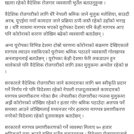
खतरा रहेको वैदेशिक रोजगार व्यवसायी भुर्तेल बताउनुहुन्छ ।
वैदेशिक रोजगारीको लागि धेरै नेपाली श्रमिक जाने मुलुक मलेशिया, साउदी
अरब, यूएईमा नयाँ कामदार जाने प्रक्रिया ठप्पै जस्तै रहेको उहाँको भनाइ
छ । थोरै मात्रामा मागपत्र भएको यूरोपका देशमा पनि केही मागपत्र आए
पनि कोरोनाको कारण जोखिम बढेको व्यवसायी बताउँछन् ।
अन्य यूरोपका विभिन्न देशमा दोस्रो चरणमा कोरोनाको संक्रमण देखिएकाले
मागपत्र ल्याउन नसकिएको यूरोपमा श्रमिक पठाउने व्यवसायी गोरखापत्र
अनलाइनलाई बताउँछन् । यूरोपका केही देशमा फेरि लकडाउन हुन
थालेकाले पनि वैदेशिक रोजगारीको लागि उक्त मुलुकमा अन्योल रहेको छ
।
सरकारले वैदेशिक रोजगारीमा जाने कामदारका लागि श्रम स्वीकृति प्रदान
गर्ने निर्णय गरे पनि विदेशमा रहेको नेपाली राजदूतावासले कामदारको
मागपत्र प्रमाणीकरण गरेका छैन ।नेपालीका रोजगारीका गन्तव्य मुलुकमा
अझैं कोरोनाको जोखिम रहेको र हतार गरेर श्रमिक पठाउँदा अलपत्र पर्ने
समस्या आउने जोखिमलाई मध्यनजर गरेर हतारमा मागपत्र प्रमाणीकरण
नगरेको विदेशमा रहेको दूतावासहरु बताउँछन् ।
सरकारले मागपत्र प्रमाणीकरणको गर्ने व्यवस्था मिलाए ७० हजार
श्रमिकको माग आउने सचिव भुर्तेल बताउनुहुन्छ । विदेशमा रोजगारदाताले