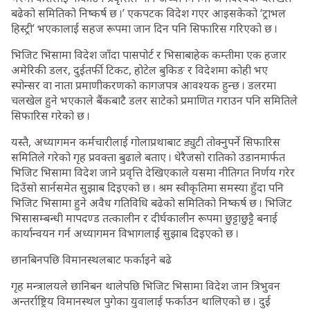
बढेको समितिको निष्कर्ष छ ।’ एकपटक विदेश गएर आइसकेको ‘ट्राभल
हिस्ट्री’ भएकालाई सहज रूपमा जान दिन पनि सिफारिस गरिएको छ ।
भिजिट भिसामा विदेश जाँदा पासपोर्ट र भिसाबाहेक कम्तीमा एक हजार
अमेरिकी डलर, दुईतर्फी टिकट, होटेल बुकिङ र विदेशमा कोही भए
स्पोन्सर वा नाता प्रमाणीकरणको कागजपत्र आवश्यक हुन्छ । डलरमा
चलखेल हुने भएकाले बैंकबाटै डलर साटेको प्रमाणित गराउन पनि समितिले
सिफारिस गरेको छ ।
यस्तै, अध्यागमन कर्मचारीलाई गोलाप्रथाबाट ड्युटी तोक्नुपर्ने सिफारिस
समितिले गरेको गृह प्रवक्ता बुढाले बताए । धेरैजसो रातिको उडानमार्फत
भिजिट भिसामा विदेश जाने प्रवृत्ति देखिएकाले यसमा नीतिगत निर्णय गरेर
दिउँसो सार्नसमेत सुझाब दिइएको छ । श्रम स्वीकृतिमा समस्या हुँदा पनि
भिजिट भिसामा हुने अवैध गतिविधि बढेको समितिको निष्कर्ष छ । भिजिट
भिसासम्बन्धी मापदण्ड तत्कालीन र दीर्घकालीन रूपमा छुट्टाछुट्टै बनाई
कार्यान्वयन गर्न अध्यागमन विभागलाई सुझाब दिइएको छ ।
छानबिनपछि विमानस्थलबाट फर्काइने बढे
गृह मन्त्रालयले छानिबन थालेपछि भिजिट भिसामा विदेश जान त्रिभुवन
अन्तर्राष्ट्रिय विमानस्थल पुगेका युवालाई फर्काउन थालिएको छ । दुई