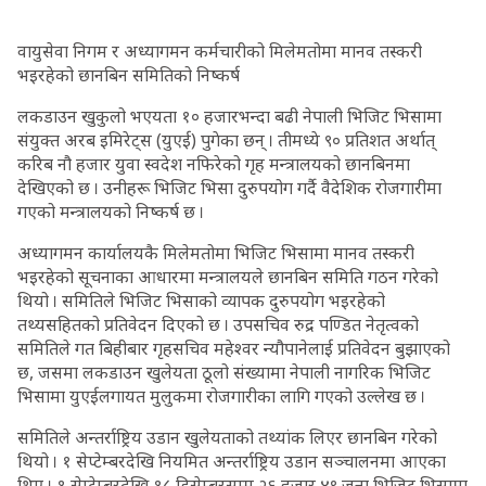
वायुसेवा निगम र अध्यागमन कर्मचारीको मिलेमतोमा मानव तस्करी
भइरहेको छानबिन समितिको निष्कर्ष
लकडाउन खुकुलो भएयता १० हजारभन्दा बढी नेपाली भिजिट भिसामा
संयुक्त अरब इमिरेट्स (युएई) पुगेका छन् । तीमध्ये ९० प्रतिशत अर्थात्
करिब नौ हजार युवा स्वदेश नफिरेको गृह मन्त्रालयको छानबिनमा
देखिएको छ । उनीहरू भिजिट भिसा दुरुपयोग गर्दै वैदेशिक रोजगारीमा
गएको मन्त्रालयको निष्कर्ष छ ।
अध्यागमन कार्यालयकै मिलेमतोमा भिजिट भिसामा मानव तस्करी
भइरहेको सूचनाका आधारमा मन्त्रालयले छानबिन समिति गठन गरेको
थियो । समितिले भिजिट भिसाको व्यापक दुरुपयोग भइरहेको
तथ्यसहितको प्रतिवेदन दिएको छ । उपसचिव रुद्र पण्डित नेतृत्वको
समितिले गत बिहीबार गृहसचिव महेश्वर न्यौपानेलाई प्रतिवेदन बुझाएको
छ, जसमा लकडाउन खुलेयता ठूलो संख्यामा नेपाली नागरिक भिजिट
भिसामा युएईलगायत मुलुकमा रोजगारीका लागि गएको उल्लेख छ ।
समितिले अन्तर्राष्ट्रिय उडान खुलेयताको तथ्यांक लिएर छानबिन गरेको
थियो । १ सेप्टेम्बरदेखि नियमित अन्तर्राष्ट्रिय उडान सञ्चालनमा आएका
थिए । १ सेप्टेम्बरदेखि १८ डिसेम्बरसम्म २६ हजार ४९ जना भिजिट भिसामा