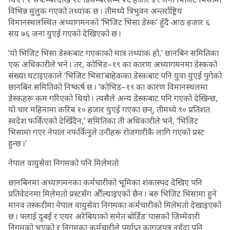
विभिन्न मुलुक गएको तथ्यांक छ । तीमध्ये त्रिभुवन अन्तर्राष्ट्रिय
विमानस्थलस्थित अध्यागमनको ‘भिजिट भिसा डेस्क’ हुँदै आठ हजार ६
सय ७६ जना युएई गएको देखिएको छ ।
‘यो भिजिट भिसा डेस्कबाट गएकाको मात्र तथ्यांक हो,’ छानबिन समितिका
एक अधिकारीले भने । तर, कोभिड–१९ का कारण अध्यागमनमा डेस्कको
संख्या घटाइएकाले ‘भिजिट भिसा’बाहेकका डेस्कबाट पनि युवा युएई पुगेको
छानबिन समितिको निष्कर्ष छ । ‘कोभिड–१९ का कारण विमानस्थलमा
डेस्कहरू कम गरिएको थियो । त्यसैले अन्य डेस्कबाट पनि गएको देखिन्छ,
यो चार महिनामा करिब १० हजार युएई गएका छन्, तीमध्ये ९० प्रतिशत
स्वदेश फर्किएको देखिँदैन,’ समितिका ती अधिकारीले भने, ‘भिजिट
भिसामा गएर नेपाल नफर्किनुले उनीहरू रोजगारीकै लागि गएको प्रस्ट
हुन्छ ।’
नेपाल वायुसेवा निगमको पनि मिलेमतो
छानबिनमा अध्यागमनका कर्मचारीको भूमिका शंकास्पद देखिए पनि
प्रतिवेदनमा मिलेमतो प्रस्टसँग औँल्याइएको छैन । बरु भिजिट भिसामा हुने
मानव तस्करीमा नेपाल वायुसेवा निगमका कर्मचारीको मिलेमतो देखाइएको
छ । फ्लाई दुबई र एयर अरेबियाको समेत बोर्डिङ पासको जिम्मेवारी
निगमको भएको र निगमका कर्मचारीले पर्याप्त कागजपत्र नहुँदा पनि