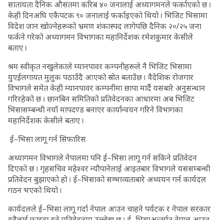
सातायता दैनिक औसतमा करिब ४० जनालाई अध्यागमनले फर्काएको छ ।
केही दिनअघि एकैपटक ९० जनालाई फर्काइएको थियो । भिजिट भिसामा
विदेश जान खोज्नेहरूको भ्रमण शंकास्पद लागेपछि दैनिक २०/२५ जना
फर्कने गरेको अध्यागमन विभागका महानिर्देशक रमेशकुमार केसीले
बताए ।
श्रम स्वीकृत नखुलेकाले म्यानपावर कम्पनीहरूले नै भिजिट भिसामा
युएईलगायत मुलुक पठाउँदै आएको स्रोत बताउँछ । वैदेशिक रोजगार
विभागले समेत केही म्यानपावर कम्पनीमा छापा मार्दै यसबारे अनुसन्धान
गरिरहेको छ । छानबिन समितिको प्रतिवेदनका आधारमा अब भिजिट
भिसासम्बन्धी नयाँ मापदण्ड बनाएर कार्यान्वयन गरिने विभागका
महानिर्देशक केसीले बताए ।
ई–भिसा लागू गर्न सिफारिस
अध्यागमन विभागले नेपालमा पनि ई–भिसा लागू गर्न सकिने प्रतिवेदन
दिएको छ । गृहसचिव महेश्वर न्यौपानेलाई आइतबार विभागले यससम्बन्धी
प्रतिवेदन बुझाएको हो । ई–भिसाको सम्भाव्यताबारे अध्ययन गर्न कार्यदल
गठन भएको थियो ।
कार्यदलले ई–भिसा लागू गर्दा नेपाल आउन चाहने पर्यटक र नेपाल सरकार
दुवैलाई फाइदा हुने प्रतिवेदनमा उल्लेख छ । ई–भिसाअन्तर्गत नेपाल आउन