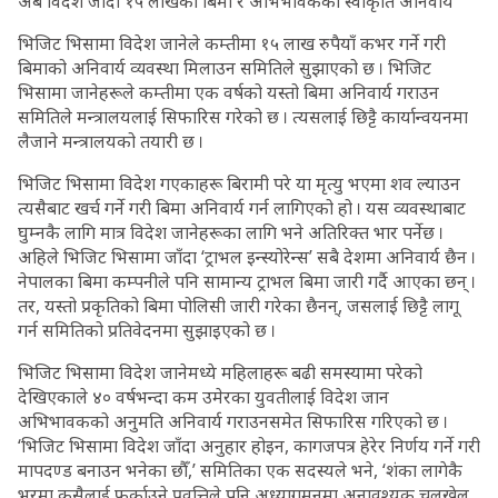
अब विदेश जाँदा १५ लाखको बिमा र अभिभावकको स्वीकृति अनिवार्य
भिजिट भिसामा विदेश जानेले कम्तीमा १५ लाख रुपैयाँ कभर गर्ने गरी
बिमाको अनिवार्य व्यवस्था मिलाउन समितिले सुझाएको छ । भिजिट
भिसामा जानेहरूले कम्तीमा एक वर्षको यस्तो बिमा अनिवार्य गराउन
समितिले मन्त्रालयलाई सिफारिस गरेको छ । त्यसलाई छिट्टै कार्यान्वयनमा
लैजाने मन्त्रालयको तयारी छ ।
भिजिट भिसामा विदेश गएकाहरू बिरामी परे या मृत्यु भएमा शव ल्याउन
त्यसैबाट खर्च गर्ने गरी बिमा अनिवार्य गर्न लागिएको हो । यस व्यवस्थाबाट
घुम्नकै लागि मात्र विदेश जानेहरूका लागि भने अतिरिक्त भार पर्नेछ ।
अहिले भिजिट भिसामा जाँदा ‘ट्राभल इन्स्योरेन्स’ सबै देशमा अनिवार्य छैन ।
नेपालका बिमा कम्पनीले पनि सामान्य ट्राभल बिमा जारी गर्दै आएका छन् ।
तर, यस्तो प्रकृतिको बिमा पोलिसी जारी गरेका छैनन्, जसलाई छिट्टै लागू
गर्न समितिको प्रतिवेदनमा सुझाइएको छ ।
भिजिट भिसामा विदेश जानेमध्ये महिलाहरू बढी समस्यामा परेको
देखिएकाले ४० वर्षभन्दा कम उमेरका युवतीलाई विदेश जान
अभिभावकको अनुमति अनिवार्य गराउनसमेत सिफारिस गरिएको छ ।
‘भिजिट भिसामा विदेश जाँदा अनुहार होइन, कागजपत्र हेरेर निर्णय गर्ने गरी
मापदण्ड बनाउन भनेका छौँ,’ समितिका एक सदस्यले भने, ‘शंका लागेकै
भरमा कसैलाई फर्काउने प्रवृत्तिले पनि अध्यागमनमा अनावश्यक चलखेल