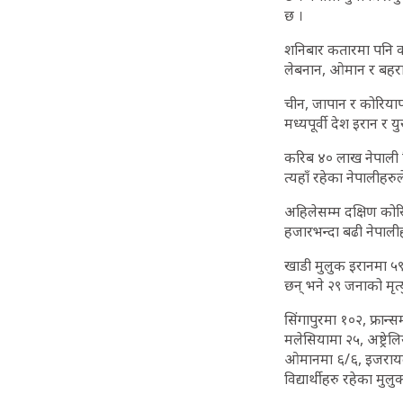
छ ।
शनिबार कतारमा पनि को
लेबनान, ओमान र बहरा
चीन, जापान र कोरियापछ
मध्यपूर्वी देश इरान र
करिब ४० लाख नेपाली वि
त्यहाँ रहेका नेपालीहरुल
अहिलेसम्म दक्षिण कोर
हजारभन्दा बढी नेपालीह
खाडी मुलुक इरानमा ५९
छन् भने २९ जनाको मृत
सिंगापुरमा १०२, फ्रान
मलेसियामा २५, अष्ट्रे
ओमानमा ६/६, इजरायलम
विद्यार्थीहरु रहेका मुलुक