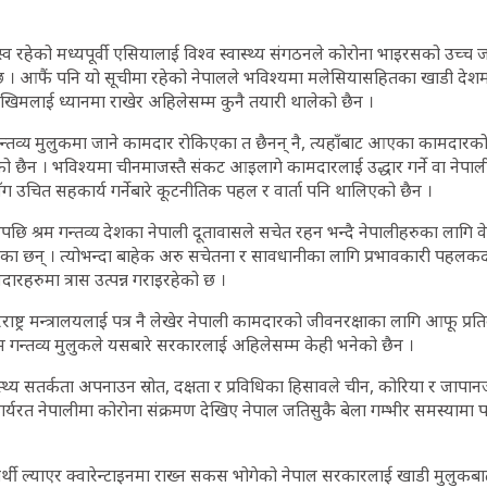
्व रहेको मध्यपूर्वी एसियालाई विश्व स्वास्थ्य संगठनले कोरोना भाइरसको उच्च जो
 छ । आफैं पनि यो सूचीमा रहेको नेपालले भविश्यमा मलेसियासहितका खाडी दे
ोखिमलाई ध्यानमा राखेर अहिलेसम्म कुनै तयारी थालेको छैन ।
्तव्य मुलुकमा जाने कामदार रोकिएका त छैनन् नै, त्यहाँबाट आएका कामदारको भर
एको छैन । भविश्यमा चीनमाजस्तै संकट आइलागे कामदारलाई उद्धार गर्ने वा नेपा
ग उचित सहकार्य गर्नेबारे कूटनीतिक पहल र वार्ता पनि थालिएको छैन ।
एपछि श्रम गन्तव्य देशका नेपाली दूतावासले सचेत रहन भन्दै नेपालीहरुका लागि 
िरहेका छन् । त्योभन्दा बाहेक अरु सचेतना र सावधानीका लागि प्रभावकारी पहल
रहरुमा त्रास उत्पन्न गराइरहेको छ ।
ष्ट्र मन्त्रालयलाई पत्र नै लेखेर नेपाली कामदारको जीवनरक्षाका लागि आफू प्
रम गन्तव्य मुलुकले यसबारे सरकारलाई अहिलेसम्म केही भनेको छैन ।
्थ्य सतर्कता अपनाउन स्रोत, दक्षता र प्रविधिका हिसावले चीन, कोरिया र जापा
 कार्यरत नेपालीमा कोरोना संक्रमण देखिए नेपाल जतिसुकै बेला गम्भीर समस्यामा 
ार्थी ल्याएर क्वारेन्टाइनमा राख्न सकस भोगेको नेपाल सरकारलाई खाडी मुलुकब