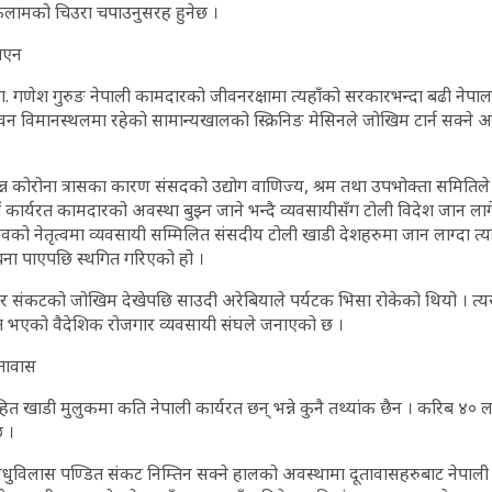
ेमा फलामको चिउरा चपाउनुसरह हुनेछ ।
गएन
डा. गणेश गुरुङ नेपाली कामदारको जीवनरक्षामा त्यहाँको सरकारभन्दा बढी नेपाल
त्रिभुवन विमानस्थलमा रहेको सामान्यखालको स्क्रिनिङ मेसिनले जोखिम टार्न सक्न
्पन्न कोरोना त्रासका कारण संसदको उद्योग वाणिज्य, श्रम तथा उपभोक्ता समितिल
ाँ कार्यरत कामदारको अवस्था बुझ्न जाने भन्दै व्यवसायीसँग टोली विदेश जान ल
वको नेतृत्वमा व्यवसायी सम्मिलित संसदीय टोली खाडी देशहरुमा जान लाग्दा त्य
चना पाएपछि स्थगित गरिएको हो ।
एर संकटको जोखिम देखेपछि साउदी अरेबियाले पर्यटक भिसा रोकेको थियो । त
त भएको वैदेशिक रोजगार व्यवसायी संघले जनाएको छ ।
ूतावास
 खाडी मुलुकमा कति नेपाली कार्यरत छन् भन्ने कुनै तथ्यांक छैन । करिब ४० 
 ।
 मधुविलास पण्डित संकट निम्तिन सक्ने हालको अवस्थामा दूतावासहरुबाट नेपाल