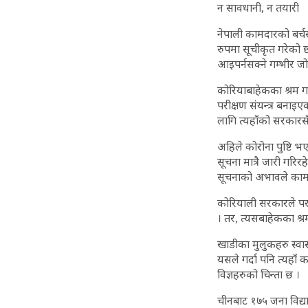
न सावधानी, न तयारी
नेपाली कामदारको बर्चस
रुपमा सूचीकृत गरेको
आइपर्नसक्ने गम्भीर ज
कोरियाबाहेकका श्रम गन
परीक्षण संयन्त्र बनाइ
लागि त्यहाँको सरकारसँ
अहिले कोरोना पुष्टि भ
सूचना मात्रै जारी गर
सूचनाको अभावले कामदा
कोरियाली सरकारले पररा
। तर, त्यसबाहेकका श्
खाडीका मुलुकहरु स्वास
यसले गर्दा पनि त्यहाँ
विज्ञहरुको चिन्ता छ ।
चीनबाट १७५ जना विद्य