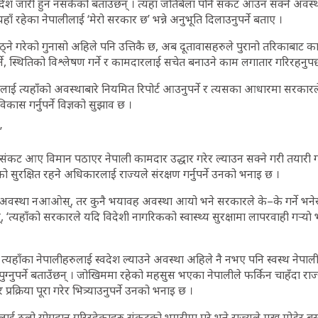
सन्देश जारी हुन नसकेको बताउँछन् । त्यहाँ जतिबेला पनि संकट आउन सक्ने अवस्थ
हाँ रहेका नेपालीलाई ‘मेरो सरकार छ’ भन्ने अनुभूति दिलाउनुपर्ने बताए ।
्ने गरेको गुनासो अहिले पनि उत्तिकै छ, अब दूतावासहरुले पुरानो तरिकाबाट काम 
्ने, स्थितिको विश्लेषण गर्ने र कामदारलाई सचेत बनाउने काम लगातार गरिरहनुपर्छ
ाई त्यहाँको अवस्थाबारे नियमित रिपोर्ट आउनुपर्ने र त्यसका आधारमा सरकारल
विकास गर्नुपर्ने विज्ञको सुझाव छ ।
’
संकट आए विमान पठाएर नेपाली कामदार उद्धार गरेर ल्याउन सक्ने गरी तयारी गर्नुप
 सुरक्षित रहने अधिकारलाई राज्यले संरक्षण गर्नुपर्ने उनको भनाइ छ ।
तो अवस्था नआओस्, तर कुनै भयावह अवस्था आयो भने सरकारले के–के गर्ने भनेर 
्, ‘त्यहाँको सरकारले यदि विदेशी नागरिकको स्वास्थ्य सुरक्षामा लापरवाही गर्‍याे भ
 त्यहाँका नेपालीहरुलाई स्वदेश ल्याउने अवस्था अहिले नै नभए पनि स्वस्थ नेपाली
 पुग्नुपर्ने बताउँछन् । जोखिममा रहेको महसुस भएका नेपालीले फर्किन चाहँदा रा
प्रक्रिया पूरा गरेर भित्र्याउनुपर्ने उनको भनाइ छ ।
्यलाई ठूलो योगदान गरिरहेकाहरु संकटको भुमरीमा परे भने राज्यले मुख मोडेर बस्न