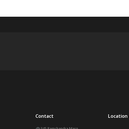
Contact
Location
345 Ramchandra Marg,