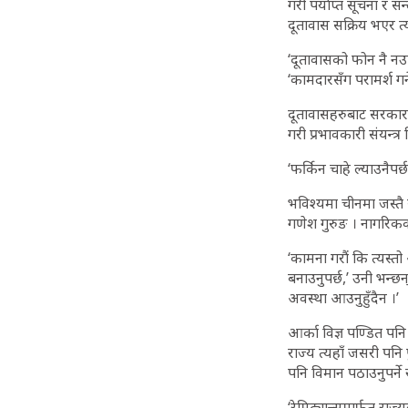
गरी पर्याप्त सूचना र 
दूतावास सक्रिय भएर त्य
‘दूतावासको फोन नै नउठ
‘कामदारसँग परामर्श गर
दूतावासहरुबाट सरकारल
गरी प्रभावकारी संयन्त्र 
‘फर्किन चाहे ल्याउनैपर्छ
भविश्यमा चीनमा जस्तै 
गणेश गुरुङ । नागरिकको
‘कामना गरौं कि त्यस्
बनाउनुपर्छ,’ उनी भन्छन
अवस्था आउनुहुँदैन ।’
आर्का विज्ञ पण्डित पनि
राज्य त्यहाँ जसरी पनि
पनि विमान पठाउनुपर्ने र 
‘रेमिट्यान्समार्फत राज