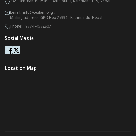
345 Ramchandra Marg, Battisputali, Kathmandu - 9, Nepal
E-mail:
info@ceslam.org
,
Mailing address: GPO Box 25334, Kathmandu, Nepal
Phone:
+977-1-4572807
Social Media
Location Map