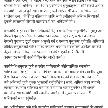
आग्रह गरेका छन् । ६ महिनाभन्दा कम समयका लागि दिइने भिसालाई
मौसमी भिसा भनिन्छ । कोरिया र युरोपियन मुलुकहरूमा श्रमिकको अभाव
भएपछि उत्पादन हुने समयमा उनीहरूले आप्रवासी कामदार भित्र्याउन
थालेका छन् । निश्चित महिनाका लागि मात्रै उनीहरूले श्रमिक भित्र्याउने
हुनाले त्यसलाई मौसमी कामदार भिसा भनिएको हो ।
यसअघि केही स्थानीय पालिकाको नेतृत्वमा कोरिया र युरोपियन मुलुकमा
नेपाली युवाहरू मौसमी कामदारका रूपमा गए । तर, यसरी पठाइएका
नेपाली युवाबाट ठूलो रकम असुली गर्ने र गन्तव्य मुलुकमा पुगेपछि श्रमिकले
तोकिएअनुसारको पारिश्रमिक नपाउने भएपछि सरकारले आफैँले यसको
नेतृत्व लिएको थियो । सरकारले गत वर्ष भएको मात्रै मौसमी
कामदारसम्बन्धी कार्यविधिसमेत जारी गर्‍यो ।
कार्यविधिअनुसार कुनै स्थानीय पालिकाले कोरियास्थित स्थानीय
पालिकासँग सम्झौता गरी ६ महिनाभन्दा कम समयका लागि स्थानीय युवा
नै श्रमिकका रूपमा पठाउन सक्ने व्यवस्था गरेको छ । तर, यसका लागि
भने श्रमिकले कुनै शुल्क भुक्तानी गर्नुपर्नेछैन । साथै, श्रमिक माग भएको
खण्डमा स्थानीय पालिका मागपत्र विभागमा पठाउनुपर्नेछ । विभागले
प्रमाणीकरण गरेपछि मात्रै स्थानीय पालिकाले सूचना प्रकाशन गरी
श्रमिकको माग गर्नुपर्नेछ ।
तर, अहिलेसम्म कुनै पनि स्थानीय पालिकाले मागपत्र नपाठएको विभागको