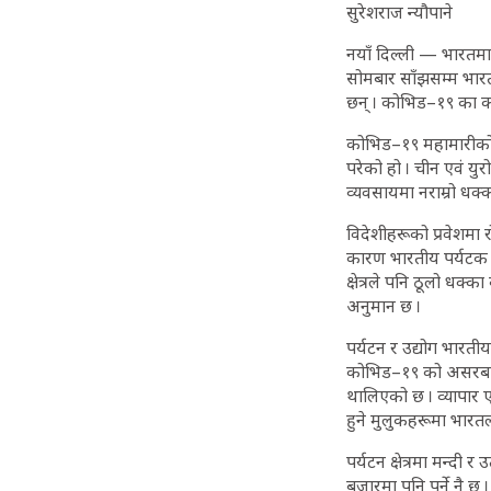
सुरेशराज न्यौपाने
नयाँ दिल्ली — भारतमा क
सोमबार साँझसम्म भार
छन् । कोभिड–१९ का कारण
कोभिड–१९ महामारीको प
परेको हो । चीन एवं यु
व्यवसायमा नराम्रो धक्
विदेशीहरूको प्रवेशमा
कारण भारतीय पर्यटक 
क्षेत्रले पनि ठूलो धक्
अनुमान छ ।
पर्यटन र उद्योग भारतीय 
कोभिड–१९ को असरबारे विस
थालिएको छ । व्यापार ए
हुने मुलुकहरूमा भारत
पर्यटन क्षेत्रमा मन्दी 
बजारमा पनि पर्ने नै छ