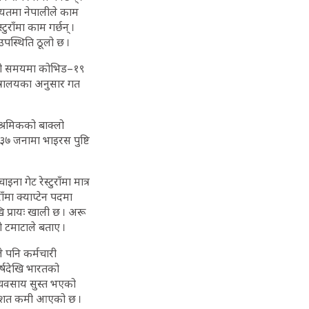
ायतमा नेपालीले काम
ुराँमा काम गर्छन् ।
पस्थिति ठूलो छ ।
र यही समयमा कोभिड–१९
न्त्रालयका अनुसार गत
श्रमिकको बाक्लो
 ३७ जनामा भाइरस पुष्टि
ना गेट रेस्टुराँमा मात्र
ँमा क्याप्टेन पदमा
ि प्रायः खाली छ । अरू
ो टमाटाले बताए ।
ले पनि कर्मचारी
्षदेखि भारतको
व्यवसाय सुस्त भएको
्रतिशत कमी आएको छ ।