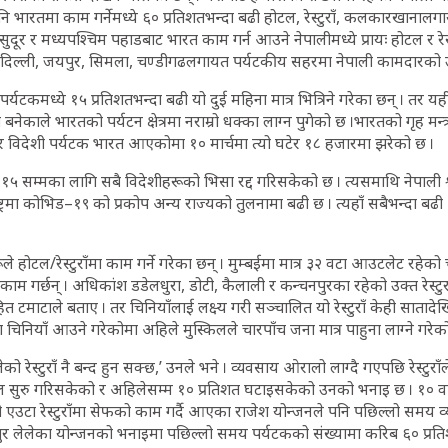
 भारतमा काम गर्नेमध्ये ६० प्रतिशतभन्दा बढी होटल, रेस्टुराँ, कलकारखानालग
 सुदूर र मध्यपश्चिम पहाडबाट भारत काम गर्न आउने नेपालीमध्ये प्रायः होटल र रेस्ट
ई, दिल्ली, जयपुर, सिमला, चण्डीगढलगायत पर्यटकीय सहरमा नेपाली कामदारको उ
र्यटकमध्ये १५ प्रतिशतभन्दा बढी यो दुई महिना मात्र भित्रिने गरेका छन् । त
 बनेकाले भारतको पर्यटन क्षेत्रमा नराम्रो धक्का लाग्न पुगेको छ ।भारतको गृह म
ार विदेशी पर्यटक भारत आएकोमा १० मार्चमा त्यो घटेर १८ हजारमा झरेको छ ।
१५ सम्मका लागि सबै विदेशीहरूको भिसा रद्द गरिसकेको छ । त्यसमाथि नेपाली 
्ट्रमा कोभिड–१९ को प्रकोप अन्य राज्यको तुलनामा बढी छ । त्यहाँ सबैभन्दा बढी
े होटल/रेस्टुराँमा काम गर्ने गरेका छन् । मुम्बईमा मात्र ३२ वटा आउटलेट रहेको चाइ
ाम गर्छन् । अधिकांश डडेलधुरा, डोटी, कैलाली र कन्चनपुरका रहेको उक्त रेस्टुरा
त टमाटाले बताए । तर चिनियाँलाई लक्ष्य गरी सञ्चालित यो रेस्टुराँ केही सातादेख
ा चिनियाँ आउने गरेकोमा अहिले मुस्किलले चारपाँच जना मात्र पाहुना लाग्ने गरेक
 रेस्टुराँ नै बन्द हुन सक्छ,’ उनले भने । व्यवसाय ओरालो लाग्दै गएपछि रेस्टुराँ
ुरु गरिसकेको र अहिलेसम्म १० प्रतिशत घटाइसकेको उनको भनाइ छ । १० वर
 एउटा रेस्टुराँमा सेफको काम गर्दै आएका राजेश योन्जनले पनि पछिल्लो समय 
ितपुर लेलेका योन्जनको भनाइमा पछिल्लो समय पर्यटकको संख्यामा करिब ६० प