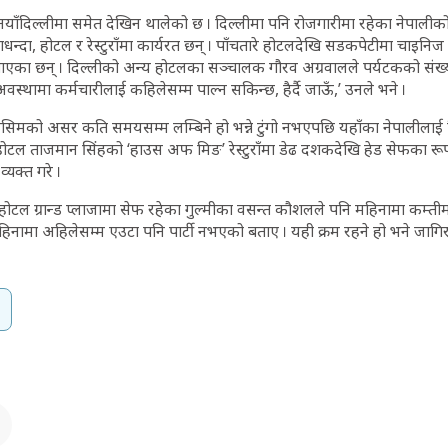
ाँदिल्लीमा समेत देखिन थालेको छ । दिल्लीमा पनि रोजगारीमा रहेका नेपालीको 
गधन्दा, होटल र रेस्टुराँमा कार्यरत छन् । पाँचतारे होटलदेखि सडकपेटीमा चाइनिज
पाएका छन् । दिल्लीको अन्य होटलका सञ्चालक गौरव अग्रवालले पर्यटकको संख्
स्थामा कर्मचारीलाई कहिलेसम्म पाल्न सकिन्छ, हैर्दै जाऊँ,’ उनले भने ।
को असर कति समयसम्म लम्बिने हो भन्ने टुंगो नभएपछि यहाँका नेपालीलाई चि
े होटल ताजमान सिंहको ‘हाउस अफ मिङ’ रेस्टुराँमा डेढ दशकदेखि हेड सेफका र
व्यक्त गरे ।
होटल ग्रान्ड प्लाजामा सेफ रहेका गुल्मीका वसन्त कौशलले पनि महिनामा कम्ती
 महिनामा अहिलेसम्म एउटा पनि पार्टी नभएको बताए । यही क्रम रहने हो भने जागिर 