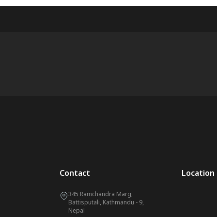
Contact
Location
345 Ramchandra Marg,
Battisputali, Kathmandu - 9,
Nepal