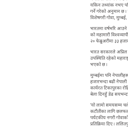
यकिन तथ्यांक नभए पनि
गर्ने गरेको अनुमान छ ।
विशेषगरी गोवा, मुम्ब
भारतमा वर्षभरि आउने प
को महामारी विश्वव्यापी
२० फेब्रुअरीमा ३३ हज
भारत सरकारले अप्रिल 
उपस्थिति रहेको महाराष
भएको छ ।
मुम्बईमा पनि नेपालीहरूल
हजारभन्दा बढी नेपाली क
कार्यरत टिकापुरका रोहि
बेला दिनहुँ डेढ सयभन्द
‘यो लामो समयसम्म चलेको
कटौतीका लागि छलफल स
पर्यटकीय नगरी गोवाको
प्रतिक्रिया दिए । लल