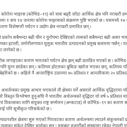
ोरोना भाइरस (कोभिड–१९) को त्रास बढ्दै जाँदा आर्थिक क्षेत्र पनि नराम्ररी प्
तमा १ सय १४ जनामा कोरोना भाइरसको संक्रमण पुष्टि भएको छ । यसमध्ये १७ 
 विशेषगरी पर्यटन र उद्योग क्षेत्र नराम्ररी प्रभावित छन् ।
्रकोप सबैभन्दा बढी चीन र युरोपमा देखिएको त्यसको सबैभन्दा बढी असर भारत
रोपका इटाली, जर्मनीलगायत मुलुक भारतीय उत्पादनको प्रमुख बजारमा पर्छन् । य
का लागेको छ ।
 रोक लगाइएका कारण भारतको पर्यटन क्षेत्र झन् बढी प्रताडित भएको छ । कोभि
पनि घुम्न छाडेका छन् । कतिपय होटलका बुकिङ खारेज भएका छन्, कतिपय प
का बेहोरेको छ । अहिले नै अन्तर्राष्ट्रिय उडानमा ७५ प्रतिशत र आन्तरिकमा २० प
अथर्तन्त्रका प्रमुख आधार भएकाले ती क्षेत्रमा पर्ने असरले आर्थिक वृद्धिदरमा पनि
्तृत विश्लेषण हुनुअघि नै भारतीय अर्थतन्त्रको वृद्धिदर यो वर्ष ५ प्रतिशत मात्र ह
वं विकासका लागि संयुक्त राष्ट्र सम्मेलन (अन्कटाड) ले कोभिड–१९ का कारण सब
लाई पनि सूचीकृत गरिसकेको छ ।
र उत्पादनशील क्षेत्रमा सुरु भएको गिरावटका कारण अर्थतन्त्रमा ल्याउने संकुचनको प
 । त्यसका संकेत देखिन थालेका छन् । यसबाट हजारौंको संख्यामा रहेका नेपाली पनि