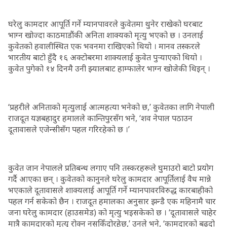
घरेलु कामदार आपूर्ति गर्ने म्यानपावरले कुवेतमा थुनेर राखेको घरबाट
भाग्न खोज्दा काठमाडौंकी अनिता शाक्यको मृत्यु भएको छ । उनलाई
कुवेतको हवालीस्थित एक भवनमा राखिएको थियो । मानव तस्करले
भारतीय बाटो हुँदै १६ अक्टोबरमा शाक्यलाई कुवेत पुर्‍याएको थियो ।
कुवेत पुगेको १४ दिनमै उनी झ्यालबाट हाम्फालेर भाग्न खोजेकी थिइन् ।
‘प्रहरीले अनिताको मृत्युलाई आत्महत्या भनेको छ,’ कुवेतका लागि नेपाली
राजदूत यज्ञबहादुर हमालले कान्तिपुरसँग भने, ‘शव नेपाल पठाउन
दूतावासले एजेन्सीसँग पहल गरिरहेको छ ।’
कुवेत जान नेपालले प्रतिबन्ध लगाए पनि तस्करहरूले घुमाउरो बाटो प्रयोग
गर्दै आएका छन् । कुवेतको कानुनले घरेलु कामदार आपूर्तिलाई वैध मान्ने
भएकाले दूतावासले शाक्यलाई आपूर्ति गर्ने म्यानपावरविरुद्ध कारबाहीको
पहल गर्न सकेको छैन । राजदूत हमालका अनुसार झन्डै एक महिनामै चार
जना घरेलु कामदार (हाउसमेड) को मृत्यु भइसकेको छ । ‘दूतावासले चाहेर
मात्रै कामदारको मृत्यु रोक्न नसकिँदोरहेछ,’ उनले भने, ‘कामदारको बढदो