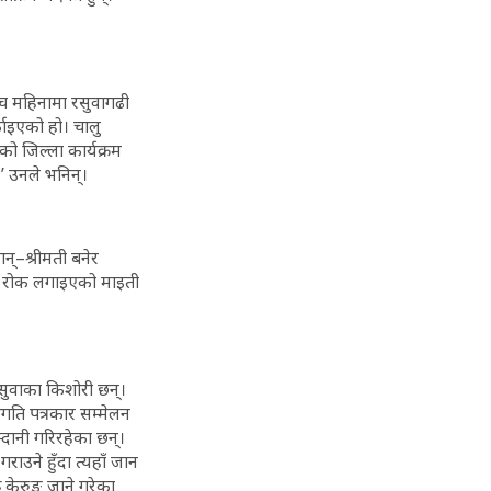
ँच महिनामा रसुवागढी
ाइएको हो। चालु
ो जिल्ला कार्यक्रम
’ उनले भनिन्।
न्–श्रीमती बनेर
जान रोक लगाइएको माइती
सुवाका किशोरी छन्।
गति पत्रकार सम्मेलन
्दानी गरिरहेका छन्।
राउने हुँदा त्यहाँ जान
ू केरुङ जाने गरेका