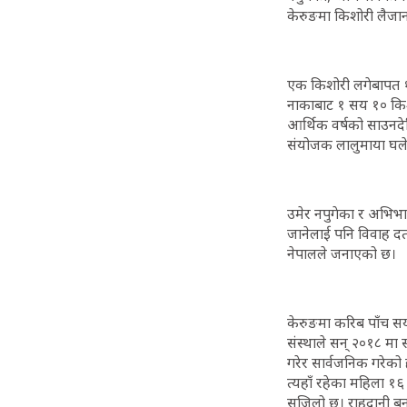
केरुङमा किशोरी लैजा
एक किशोरी लगेबापत १०
नाकाबाट १ सय १० किशो
आर्थिक वर्षको साउनदे
संयोजक लालुमाया घलेल
उमेर नपुगेका र अभिभाव
जानेलाई पनि विवाह दर्
नेपालले जनाएको छ।
केरुङमा करिब पाँच सय
संस्थाले सन् २०१८ मा
गरेर सार्वजनिक गरेको
त्यहाँ रहेका महिला १६ 
सजिलो छ। राहदानी बनाउ