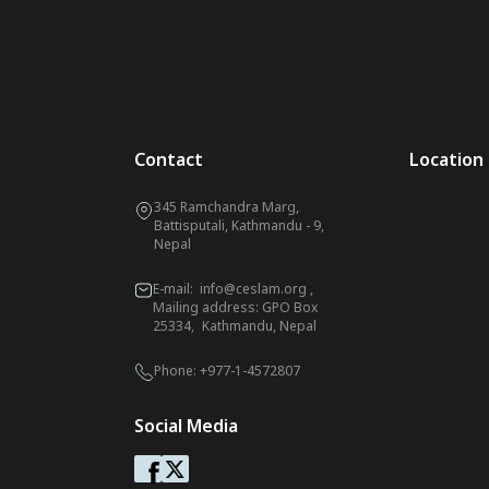
Contact
Location
345 Ramchandra Marg,
Battisputali, Kathmandu - 9,
Nepal
E-mail:
info@ceslam.org
,
Mailing address: GPO Box
25334, Kathmandu, Nepal
Phone:
+977-1-4572807
Social Media