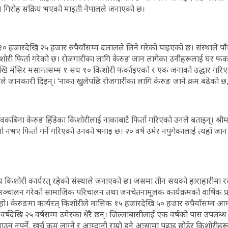
न गिरोह सक्रिय भएको माइती नेपालले जनाएको छ।
 हजारदेखि २५ हजार रुपैयाँसम्म दलालले लिने गरेको पाइएको छ। संस्थाले पा
री फिर्ता गरेको छ। रोजगारीका लागि केरुङ जान लागेका उनीहरूलाई घर फर्क
खि मंसिर मसान्तसम्म १ सय १० किशोरी फर्काइएको र एक जनाको उद्धार गरिएक
े जानकारी दिइन्। ‘नाका खुलेपछि रोजगारीका लागि केरुङ जाने क्रम बढेको छ,
कबिना केरुङ हिँडेका किशोरीलाई नाकाबाटै फिर्ता गरिएको उनले बताइन्। श्रीमा
ता नभए फिर्ता गर्ने गरिएको उनको भनाइ छ। २० वर्ष उमेर नपुगेकालाई त्यहाँ 
 किशोरी कार्यरत् रहेको संस्थाले जनाएको छ। जसमा तीन सयको हाराहारीमा र
 सञ्चालन गरेको सामाजिक परिचालन तथा जनचेतनामूलक कार्यक्रमको वार्षिक प्र
 हो। केरुङमा कार्यरत् किशोरीले मासिक १५ हजारदेखि ५० हजार रुपैयाँसम्म आम
वर्षदेखि २५ वर्षसम्म उमेरका धेरै छन्। जिल्लाबासीलाई एक वर्षको पास उपलब्ध ग
न नपर्ने, खर्च कम लाग्ने र आम्दानी राम्रो हुने आसामा पढाइ छोडेर किशोरीहर