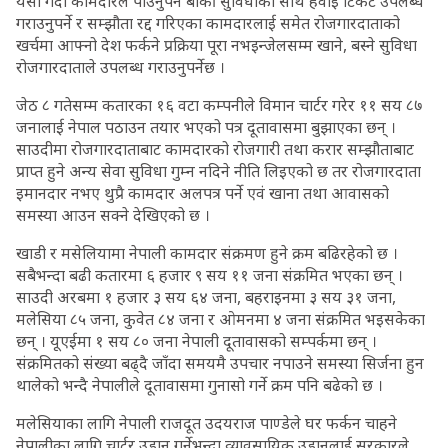
यसो गर्दा कामदारले पाउनुपर्ने बाँकी सुविधाका साथै हवाई टिकट उपलब्ध
गराउनुपर्ने र सम्झौता रद्द गरिएका कामदारलाई समेत रोजगारदाताको
खर्चमा आफ्नो देश फर्कने प्रक्रिया पूरा नभइन्जेलसम्म खाने, बस्ने सुविधा
रोजगारदाताले उपलब्ध गराउनुपर्नेछ ।
जेठ ८ गतेसम्म कतारका १६ वटा कम्पनीले विमान चार्टर गरेर ११ सय ८७
जनालाई नेपाल पठाउन तयार भएको पत्र दूतावासमा बुझाएका छन् ।
साउदीमा रोजगारदाताबाट कामदारको रोजगारी तथा करार सम्झौताबाट
प्राप्त हुने अन्य सेवा सुविधा गुम्न नदिने नीति लिइएको छ तर रोजगारदाता
इमानदार नभए थुप्रै कामदार अलपत्र पर्ने एवं खाना तथा आवासको
समस्या आउन सक्ने देखिएको छ ।
खाडी र मसेलियामा नेपाली कामदार संक्रमण हुने क्रम बढिरहेको छ ।
सबैभन्दा बढी कतारमा ६ हजार ९ सय ११ जना संक्रमित भएका छन् ।
साउदी अरबमा १ हजार ३ सय ६४ जना, बहराइनमा ३ सय ३१ जना,
मलेसिया ८५ जना, कुवेत ८४ जना र ओमनमा ४ जना संक्रमित भइसकेका
छन् । यूएईमा १ सय ८० जना नेपाली दूतावासको सम्पर्कमा छन् ।
संक्रमितको संख्या बढ्दै जाँदा समयमै उपचार नपाउने समस्या सिर्जना हुन
थालेको भन्दै नेपालीले दूतावासमा गुनासो गर्ने क्रम पनि बढेको छ ।
मलेसियाका लागि नेपाली राजदूत उदयराज पाण्डेले घर फर्कन चाहने
नेपालीका लागि चार्टर उडान गर्नेभन्दा व्यावसायिक उडानलाई सरकारले