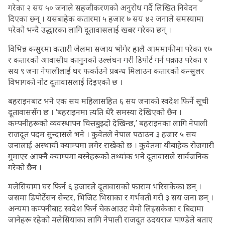
गरेका २ सय ५० जनाले सहजीकरणको अनुरोध गर्दै लिखित निवेदन
दिएका छन् । यसबाहेक कतारमा ५ हजार ७ सय ४२ जनाले समस्यामा
परेको भन्दै उद्धारका लागि दूतावासलाई खबर गरेका छन् ।
विभिन्न कसुरमा कतारी जेलमा सजाय भोगेर हालै आममाफीमा परेका १७
र कतारको आवासीय कानुनको उल्लंघन गरी डिपोर्ट गर्न पक्राउ परेका १
सय ९ जना नेपालीलाई घर फर्काउने प्रबन्ध मिलाउन कतारको कन्सुलर
विभागको नोट दूतावासलाई दिइएको छ ।
बहराइनबाट भने एक सय महिलासहित ६ सय जनाको स्वदेश फिर्ने सूची
दूतावाससँग छ । ‘बहराइनमा त्यति धेरै समस्या देखिएको छैन ।
कम्पनीहरूको व्यवस्थापन चित्तबुझ्दो देखिन्छ,’ बहराइनका लागि नेपाली
राजदूत पदम सुन्दासले भने । कुवेतले नेपाल पठाउन ३ हजार ५ सय
जनालाई अस्थायी क्याम्पमा लगेर राखेको छ । कुवेतमा यीबाहेक रोजगारी
गुमाएर आफ्नै क्याम्पमा बस्नेहरूको तथ्यांक भने दूतावासले सार्वजनिक
गरेको छैन ।
मलेसियामा घर फिर्न ६ हजारले दूतावासको फाराम भरिसकेका छन् ।
जसमा डिपोर्टेसन सेन्टर, भिजिट भिसाका र गर्भवती गरी ३ सय जना छन् ।
अन्यमा कम्पनीबाट स्वदेश फिर्न चेकआउट मेमो लिइसकेका र बिदामा
जानेहरू रहेको मलेसियाका लागि नेपाली राजदूत उदयराज पाण्डेले बताए