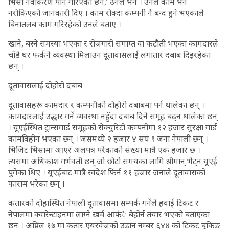
भिसा नवीकरण पनि गरिएको छैन,’ उनले भने । उनले काम भने
नरोकिएको जानकारी दिए । काम रोक्दा कम्पनी नै बन्द हुने भएकाले
बिनातलब काम गरिरहेको उनले बताए ।
खाने, बस्ने समस्या भएका र रोजगारी समाप्त वा कटौती भएका कामदारले
चाँडै घर फर्कने व्यवस्था मिलाउन दूतावासलाई लगातार दबाब दिइरहेका
छन् ।
दूतावासलाई दोहोरो दबाब
दूतावासहरू कामदार र कम्पनीको दोहोरो दबाबमा पर्न थालेका छन् ।
कामदारलाई उद्धार गर्ने व्यवस्था नहुँदा दबाब दिने समूह बढ्न थालेका छन्
। यूएईस्थित ट्रान्सगार्ड समूहको सेक्युरिटी कम्पनीमा १२ हजार सुरक्षा गार्ड
कामविहीन भएका छन् । जसमध्ये २ हजार ४ सय ९ जना नेपाली छन् ।
भिजिट भिसामा आएर अलपत्र परेकाको संख्या मात्रै एक हजार छ ।
त्यसमा अधिकांश गर्भवती छन् जो छोटो समयका लागि श्रीमान् भेट्न यूएई
पुगेका थिए । यूएईबाट मात्रै स्वदेश फिर्न ११ हजार जनाले दूतावासको
फाराम भरेका छन् ।
कतारको दोहास्थित नेपाली दूतावासमा सम्पर्क गर्नेले हवाई टिकट र
नेपालमा क्वारेन्टाइनमा लाग्ने खर्च आफंै बेहोर्न तयार भएको बताएका
छन् । अप्रिल १७ मा कतार एयरवेजको उडान नम्बर ६४४ को टिकट बुकिङ