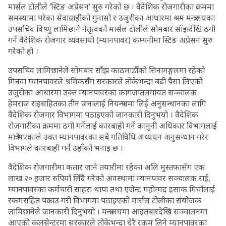
मार्सल टोलीले ‘स्टिङ अप्रेसन’ सुरु गरेको छ । वैदेशिक रोजगारीका क्रममा
समस्यामा परेका सेवाग्राहीको गुनासो र उजुरीका आधारमा श्रम मन्त्रालयका
उपसचिव विष्णु लामिछाने नेतृत्वको मार्सल टोलीले सोमबार साँझदेखि ठगी
गर्ने वैदेशिक रोजगार व्यवसायी (म्यानपावर) कम्पनीमा स्टिङ अप्रेसन सुरु
गरेको हो ।
उपसचिव लामिछानेले सोमबार साँझ काठमाडौँको सिनामङ्गलमा रहेको
मिनवा म्यानपावरले श्रमिकसँग सरकारले तोकेभन्दा बढी पैसा लिएको
उजुरीका आधारमा उक्त म्यानपावरका कागजातलगायत सञ्चालक
हेमराज राइसहितका तीन जनालाई नियन्त्रणमा लिई अनुसन्धानका लागि
वैदेशिक रोजगार विभागमा पठाइएको जानकारी दिनुभयो । वैदेशिक
रोजगारीका क्रममा ठगी गर्नेलाई कारबाही गर्ने कानुनी अधिकार विभागलाई
मात्रै भएकाले उक्त म्यानपावरका सबै गतिविधि अध्ययन अनुसन्धान गरेर
विभागले कारबाही गर्ने उहाँको भनाइ छ ।
वैदेशिक रोजगारीमा कतार जाने तयारीमा रहेका अलि मुस्तफासँग एक
लाख २० हजार रुपियाँ लिँदै गरेको अवस्थामा म्यानपावर सञ्चालक राई,
म्यानपावरका कर्मचारी साहरा थापा तथा एजेन्ट महोम्मद इसाक मियाँलाई
रकमसहित पक्राउ गरी विभागमा पठाइएको मार्सल टोलीका संयोजक
लामिछानेले जानकारी दिनुभयो । मन्त्रालयमा आइतबारदेखि सञ्चालनमा
आएको कलसेन्टरमा सरकारले तोकेभन्दा धेरै रकम लिने म्यानपावरका