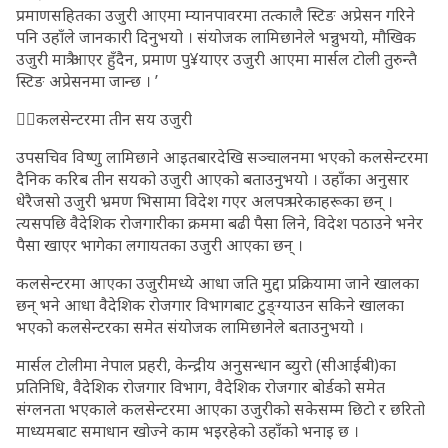
प्रमाणसहितका उजुरी आएमा म्यानपावरमा तत्कालै स्टिङ अप्रेसन गरिने
पनि उहाँले जानकारी दिनुभयो । संयोजक लामिछानेले भन्नुभयो, मौखिक
उजुरी मात्रै आएर हुँदैन, प्रमाण पु¥याएर उजुरी आएमा मार्सल टोली तुरुन्तै
स्टिङ अप्रेसनमा जान्छ । ’
कलसेन्टरमा तीन सय उजुरी
उपसचिव विष्णु लामिछाने आइतबारदेखि सञ्चालनमा भएको कलसेन्टरमा
दैनिक करिब तीन सयको उजुरी आएको बताउनुभयो । उहाँका अनुसार
धेरैजसो उजुरी भ्रमण भिसामा विदेश गएर अलपत्र परेकाहरूका छन् ।
त्यसपछि वैदेशिक रोजगारीका क्रममा बढी पैसा लिने, विदेश पठाउने भनेर
पैसा खाएर भागेका लगायतका उजुरी आएका छन् ।
कलसेन्टरमा आएका उजुरीमध्ये आधा जति मुद्दा प्रक्रियामा जाने खालका
छन् भने आधा वैदेशिक रोजगार विभागबाट टुङ्ग्याउन सकिने खालका
भएको कलसेन्टरका समेत संयोजक लामिछानेले बताउनुभयो ।
मार्सल टोलीमा नेपाल प्रहरी, केन्द्रीय अनुसन्धान ब्युरो (सीआईबी)का
प्रतिनिधि, वैदेशिक रोजगार विभाग, वैदेशिक रोजगार बोर्डको समेत
संग्लनता भएकाले कलसेन्टरमा आएका उजुरीको सकेसम्म छिटो र छरितो
माध्यमबाट समाधान खोज्ने काम भइरहेको उहाँको भनाइ छ ।