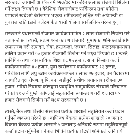
सरकारले आगामी आर्थिक वर्ष ०७७/७८ मा करिब ७ लाख रोजगारी सिर्जना
गर्ने लक्ष्य लिएको छ । वैदेशिक रोजगारीबाट फर्किएका तथा कोरोना
प्रभावले स्वदेशमै बेरोजगार भएका श्रमिकलाई लक्षित गरी अर्थमन्त्री डा.
युवराज खतिवडाले बजेटमार्फत यस्तो योजना सार्वजनिक गरेका हुन् ।
सरकारले प्रधानमन्त्री रोजगार कार्यक्रममार्फत २ लाख रोजगारी सिर्जना गर्ने
बताएको छ । त्यस्तै, संक्रमणका कारण रोजगारी गुमाएका श्रमिकलाई सीप
रूपान्तरण गरी उत्पादन, सेवा, हस्तकला, प्लम्बर, सिलाइ, कटाइलगायतका
तालिम प्रदान गरी ५० हजार रोजगारी सिर्जना गर्ने लक्ष्य लिएको छ । त्यस्तै,
प्राविधिक तथा व्यावसायिक शिक्षाबाट ७५ हजार, साना किसान कर्जा
कार्यक्रममार्फत ४० हजार, युवा स्वरोजगार कार्यक्रमबाट १२ हजार,
गरिबीका लागि लघु उद्यम कार्यक्रममार्फत १ लाख २७ हजार, वन पैदावरमा
आधारित वृक्षारोपण, कृषि, वन, जडीबुटी प्रशोधनलगायतका क्षेत्रमा ३०
हजार, गरिबी निवारण कोषद्वारा प्रवद्र्धित सामुदायिक संस्थाले परिचालन
गरेको १९ अर्ब घुम्ती कोषलाई सहकारीमा रूपान्तरण गरी १ लाख ५०
हजार रोजगारी सिर्जना गर्ने लक्ष्य सरकारको छ ।
त्यस्तै, बैंक तथा वित्तीय संस्थाका प्रत्येक शाखाले सहुलियत कर्जा प्रदान
गर्नुपर्ने व्यवस्था गरेको छ । वाणिज्य बैंकका प्रत्येक शाखाले १० जना र
विकास बैंकका प्रत्येक शाखाले ५ जनालाई अनिवार्य रूपमा सहुलियतपूर्ण
कर्जा प्रदान गर्नुपर्नेछ । नेपाल भित्रिने प्रत्येक विदेशी श्रमिकले अनिवार्य