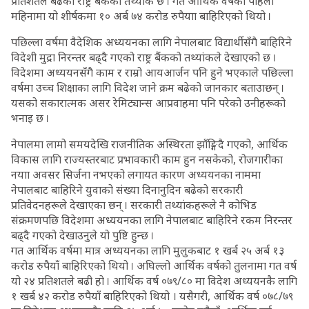
प्रतिशतले बढेको राष्ट्र बैंकको तथ्यांक छ । गत आर्थिक वर्षको पहिलो
महिनामा यो शीर्षकमा १० अर्ब ७४ करोड रुपैयाा बाहिरिएको थियो ।
पछिल्ला वर्षमा वैदेशिक अध्ययनका लागि नेपालबाट विद्यार्थीसँगै बाहिरिने
विदेशी मुद्रा निरन्तर बढ्दै गएको राष्ट्र बैंकको तथ्यांकले देखाएको छ ।
विदेशमा अध्ययनसँगै काम र राम्रो आयआर्जन पनि हुने भएकाले पछिल्ला
वर्षमा उच्च शिक्षाका लागि विदेश जाने क्रम बढेको जानकार बताउाछन् ।
यसको सकारात्मक असर रेमिट्यान्स आप्रवाहमा पनि परेको उनीहरूको
भनाइ छ ।
नेपालमा लामो समयदेखि राजनीतिक अस्थिरता झाँङ्गिदै गएको, आर्थिक
विकास लागि राज्यस्तरबाट प्रभावकारी काम हुन नसकेको, रोजगारीका
नयाा अवसर सिर्जना नभएको लगायत कारण अध्ययनका नाममा
नेपालबाट बाहिरिने युवाको संख्या दिनानुदिन बढेको सरकारी
प्रतिवेदनहरूले देखाएका छन् । सरकारी तथ्यांकहरूले नै कोभिड
संक्रमणपछि विदेशमा अध्ययनका लागि नेपालबाट बाहिरिने रकम निरन्तर
बढ्दै गएको देखाउनुले यो पुष्टि हुन्छ ।
गत आर्थिक वर्षमा मात्र अध्ययनका लागि मुलुकबाट १ खर्ब २५ अर्ब १३
करोड रुपैयाँ बाहिरिएको थियो । अघिल्लो आर्थिक वर्षको तुलनामा गत वर्ष
यो २४ प्रतिशतले बढी हो । आर्थिक वर्ष ०७९/८० मा विदेश अध्ययनकै लागि
१ खर्ब ४२ करोड रुपैयाँ बाहिरिएको थियो । यसैगरी, आर्थिक वर्ष ०७८/७९