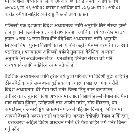
मा विदेशमा अध्ययनकै लागि ६७ अर्ब ७० करोड रुपैयाँ, आर्थिक वर्ष
०७५/७६ मा ४६ अर्ब ३२ करोड र आर्थिक वर्ष ०७६/७७ मा २५ अर्ब ८१
करोड रुपैयाा बाहिरिएको राष्ट्र बैंकको तथ्यांक छ ।
पछिल्लो एक दशकमा विदेश अध्ययनका लागि अनुमति लिने संख्या झन्डै
तीन गुणाले बढेको मन्त्रालयको तथ्यांक छ । आर्थिक वर्ष ०७१/७२ मा ३०
हजार ७ सय ९७ जना विद्यार्थीले वैदेशिक अध्ययनका लागि अनुमति
लिएका थिए । पुराना विद्यार्थीका लागि पनि केही वर्षसम्म घरपरिवारले खर्च
पठाउँछन् । यसकारण अघिल्लो वर्षको तुलनामा वैदेशिक अध्ययन
अनुमति (नो अब्जेक्सन लेटर –एनओसी) लिनेको संख्या घटे पनि
अध्ययनकै लागि बाहिरिने रकम बढेको हो ।
वैदेशिक अध्ययनका लागि हरेक वर्ष ठूलो परिमाणमा विदेशी मुद्रा बाहिरिनु
ठीक/बेठीक भन्ने सम्बन्धमा दुई प्रकारका धारणा पाइन्छ । एक थरीले
विदेश अध्ययनमा धेरै पैसा गयो भनेर चिन्ता लिनु नपर्ने बताउाछन् ।
उनीहरूका अनुसार विदेश अध्ययनमा जाादा विद्यार्थीहरूले नेपालबाट पैसा
मात्र लगेका हुँदैनन्, उनीहरूले ज्ञान आर्जन गर्छन्, सीप सिक्छन्, धन
कमाउँछन् र अन्तर्राष्ट्रिय जगतमा नेपालको पहिचान दिन्छन् । भविष्यमा
आफ्नो देशको अवस्था राम्रो भए पर्याप्त अवसर देखेपछि नेपाल फर्किन्छन्
। यसकारण अहिले विदेश अध्ययन गर्नेले धेरै पैसा बाहिर लगे भनेर चिन्ता
गर्नु पर्दैन ।