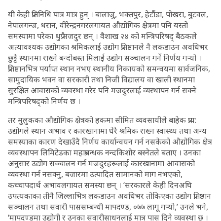
यी केही प्रतिनिधि पात्र मात्र हुन् । बालाजु, भक्तपुर, हेटौंडा, पोखरा, बुटवल,
नेपालगन्ज, धरान, वीरेन्द्रनगरलगायत औद्योगिक क्षेत्रमा पनि यस्तो
समस्यामा परेका थुप्रै मजदुर छन् । वैशाख २४ को मन्त्रिपरिषद् बैठकले
अत्यावश्यक उद्योगका श्रमिकलाई उद्योग प्रतिष्ठानले नै लकडाउन अवधिभर
छुट्टै स्थानमा राख्ने बन्दोबस्त मिलाई उद्योग सञ्चालन गर्ने निर्णय गर्‍यो ।
प्रतिष्ठानभित्र पर्याप्त स्थान नभए स्थानीय निकायको समन्वयमा सार्वजनिक,
सामुदायिक भवन वा सरकारी तथा निजी विद्यालय वा खाली स्थानमा
सुरक्षित आवासको व्यवस्था गरेर पनि मजदुरलाई व्यस्थापन गर्न सक्ने
मन्त्रिपरिषद्को निर्णय छ ।
तर मुलुकका औद्योगिक क्षेत्रको हकमा सीमित व्यवसायीले बाहेक प्राय:
उद्योगले स्थान अभाव र कारखानामा धेरै श्रमिक राख्न स्वास्थ्य तथा अन्य
समस्याका कारण देखाउँदै निर्णय कार्यान्वयन गर्न नसकेको औद्योगिक क्षेत्र
व्यवस्थापन लिमिटेडका महाप्रबन्धक नन्दकिशोर बस्नेतले बताए । उनका
अनुसार उद्योग सञ्चालन गर्न मजदुरहरूलाई कारखानामा आवासको
व्यवस्था गर्न नसक्नु, बजारमा उत्पादित सामानको माग नभएको,
कच्चापदार्थ अभावलगायत समस्या छन् । ‘सरकारले केही दिनअघि
उपत्यकाका तीनै जिल्लाभित्र लकडाउन अवधिभर तोकिएका उद्योग प्रतिष्ठान
सञ्चालन तथा सवारी पाससम्बन्धी मापदण्ड, ०७७ लागू गर्‍यो,’ उनले भने,
‘मापदण्डमा उद्योगी र उनका सवारीसाधनलाई मात्र पास दिने व्यवस्था छ ।