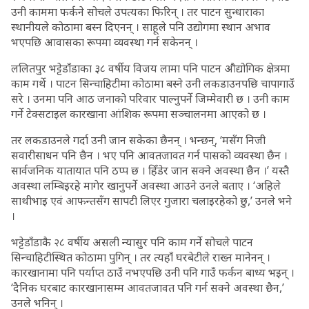
उनी काममा फर्कने सोचले उपत्यका फिरिन् । तर पाटन सुन्धाराका
स्थानीयले कोठामा बस्न दिएनन् । साहूले पनि उद्योगमा स्थान अभाव
भएपछि आवासका रूपमा व्यवस्था गर्न सकेनन् ।
ललितपुर भट्टेडाँडाका ३८ वर्षीय विजय लामा पनि पाटन औद्योगिक क्षेत्रमा
काम गर्थे । पाटन सिन्चाहिटीमा कोठामा बस्ने उनी लकडाउनपछि चापागाउँ
सरे । उनमा पनि आठ जनाको परिवार पाल्नुपर्ने जिम्मेवारी छ । उनी काम
गर्ने टेक्सटाइल कारखाना आंशिक रूपमा सञ्चालनमा आएको छ ।
तर लकडाउनले गर्दा उनी जान सकेका छैनन् । भन्छन्, ‘मसँग निजी
सवारीसाधन पनि छैन । भए पनि आवतजावत गर्न पासको व्यवस्था छैन ।
सार्वजनिक यातायात पनि ठप्प छ । हिँडेर जान सक्ने अवस्था छैन ।’ यस्तै
अवस्था लम्बिइरहे मागेर खानुपर्ने अवस्था आउने उनले बताए । ‘अहिले
साथीभाइ एवं आफन्तसँग सापटी लिएर गुजारा चलाइरहेको छु,’ उनले भने
।
भट्टेडाँडाकै २८ वर्षीय असली न्यासुर पनि काम गर्ने सोचले पाटन
सिन्चाहिटीस्थित कोठामा पुगिन् । तर त्यहाँ घरबेटीले राख्न मानेनन् ।
कारखानामा पनि पर्याप्त ठाउँ नभएपछि उनी पनि गाउँ फर्कन बाध्य भइन् ।
‘दैनिक घरबाट कारखानासम्म आवतजावत पनि गर्न सक्ने अवस्था छैन,’
उनले भनिन् ।