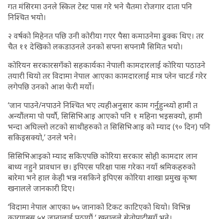
गत मंसिरमा उनले स्किल टेस्ट पास गरे भने चैतमा रोजगार दाता पनि
निश्चित भयो।
२ वर्षको मिहेनत पछि उनी कोरीया गएर पैसा कमाउनेमा ढुक्क थिए। तर
चैत ११ देखिको लकडाउनले उनको सपना सपनामै सिमित भयो।
कोरियन सरकारसगँको सहकार्यका नेपाली कामदारलाई कोरिया पठाउने
तयारी थियो तर विदामा नेपाल आएका कामदारलाई मात्र प्लेन चाटर्ड गरेर
लगेपछि उनको आश फेरी मर्यो।
‘जान पाउने/नपाउने निश्चित भए त्यहीअनुसार काम गर्नुहुन्थ्यो हामी त
अन्यौंलमा पो पर्याै, सिसिभिआइ आएको पनि १ महिना भइसक्यो, हामी
भन्दा अघिल्लो लटको साथीहरुको त सिसिभिआइ को म्याद (९० दिन) पनि
सकिइसक्यो,’ उनले भने।
सिसिभिआइको म्याद सकिएपछि कोरिया सरकार सोही कामदार लान
बाध्य नहुने प्रावधान छ। इपिएस परिक्षा पास गरेका नयाँ श्रमिकहरुको
बारेमा भने हाल केही भन्न नसकिने इपिएस कोरिया शाखा प्रमुख कृष्ण
खनालले जानकारी दिए।
‘विदामा नेपाल आएका ७५ जानाको टिकट काटिएको थियो। विभिन्न
कारणबस ५४ जानालाई पठायौं,‘ खनालले सेतोपाटीसगँ भने।