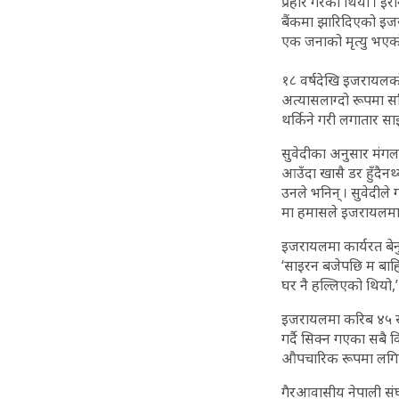
प्रहार गरेको थियो । इर
बैंकमा झारिदिएको इजर
एक जनाको मृत्यु भएको
१८ वर्षदेखि इजरायलको
अत्यासलाग्दो रूपमा सम
थर्किने गरी लगातार स
सुवेदीका अनुसार मंग
आउँदा खासै डर हुँदैन
उनले भनिन् । सुवेदील
मा हमासले इजरायलमाथ
इजरायलमा कार्यरत बेनु
‘साइरन बजेपछि म बाहि
घर नै हल्लिएको थियो,’ 
इजरायलमा करिब ४५ सय न
गर्दै सिक्न गएका सबै व
औपचारिक रूपमा लगिए
गैरआवासीय नेपाली संघ 