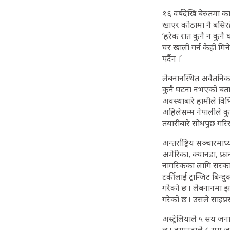
१६ वर्षदेखि बेरुतमा क
खाएर कोठामा नै बसिरहेक
‘हरेक रात कुनै न कुनै
घर खाली गर्न केही मिने
पर्दैन ।’
लेबनानस्थित अवैतनिक न
कुनै घटना नभएको बताए । 
अवस्थाबारे हामीले विभ
अहिलेसम्म नेपालीले क
तयारीबारे सोधपुछ गरि
अन्तर्राष्ट्रिय सञ्चा
अमेरिका, क्यानडा, फ्
नागरिकका लागि सरकारी
टर्कीलाई ट्रान्जिट बिन
गरेको छ । लेबनानमा झ
गरेको छ । उसले साइप्रस
अस्ट्रेलियाले ५ सय जन