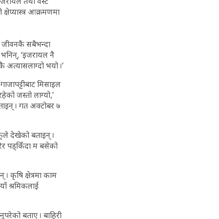
ी इजरायल तथा वेस्ट
ेप्यास्त्र आक्रमणमा
 जीवनकै सबैभन्दा
े भनिन्, ‘इजरायल नै
ै अत्यासलाग्दो भयो ।’
गाजापट्टीबाट मिसाइल
ेको जस्तो लाग्यो,’
ताइन् । गत अक्टोबर ७
ूले देखेको बताइन् ।
र पड्किँदा म बसेको
 कृषि क्षेत्रमा काम
नयाँ श्रमिकलाई
नुपरेको बताए । बाहिरी