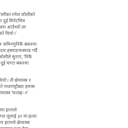
लालीका रमेश जोशीको
 दुई मिनेटभित्र
चना आउँथ्यो तर
को थियो ।’
 तर जमिनमुनिकै बंकरमा
र हस्याङफस्याङ गर्दै
जोशीले सुनाए, ‘निकै
 दुई घण्टा बंकरमा
 ती क्षेप्यास्त्र १
को गाजापट्टीबाट हमास
्यास्त्र ‘फताह–१’
ामा इरानले
 गत जुलाई ३१ मा हत्या
ानले क्षेप्यास्त्र