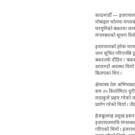
काठमाडौँ — इजरायलको
मोबाइल फोनमा मंगलबार 
घरमुनिको बंकरमा जान
मंगलबारको सूचना विशे
इजरायलको हरेक घरमा ब
जान सूचित गरिएपछि ठ
बंकरतर्फ दौडिए । ‘बंक
डरलाग्दो अवस्था थियो 
बिताएका थिए ।
क्षेप्यास्त्र तेल अभिभ
सय २५ किलोमिटर दूरीम
लडाकुले प्रहार गरेको 
प्रयोग गरेको थियो । तीव्
हेजबुल्लाह प्रमुख हस
इजरायलमाथि मंगलबार कर
गरिएको थियो । इजरायली 