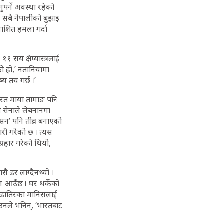
्नुपर्ने अवस्था रहेको
े सबै नेपालीको बुझाइ
याशित हमला गर्दा
११ सय क्षेप्यास्त्रलाई
को हो,’ नतानियामा
य तय गर्छ ।’
यरत माया तामाङ पनि
ी सेनाले लेबनानमा
रेसन’ पनि तीव्र बनाएको
ारी गरेको छ । त्यस
प्रहार गरेको थियो,
 डर लाग्दैनथ्यो ।
ाज आउँछ । घर थर्केको
्यानडातिरका मानिसलाई
उनले भनिन्, ‘भारतबाट