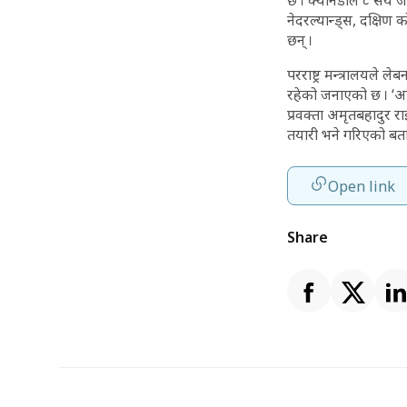
छ । क्यानडाले ८ सय जना
नेदरल्यान्ड्स, दक्षि
छन् ।
परराष्ट्र मन्त्रालयले 
रहेको जनाएको छ । ‘अहिल
प्रवक्ता अमृतबहादुर रा
तयारी भने गरिएको बत
Open link
Share