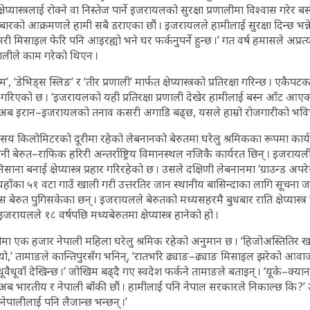
 क्षेप्यास्त्रलाई रोक्ने वा निस्तेज पार्ने इजरायलको सुरक्षा प्रणालीमा विश्वास गरेर बस
ारको आक्रमणले हामी सबै डराएका छौं । इजरायलले हामीलाई सुरक्षा दिन्छ भन्न
 मिसाइल फेरि पनि आइरह्यो भने घर फर्कनुपर्ने हुन्छ ।’ गत वर्ष हमासले अप्रत्
णालीले काम गरेको थिएन ।
ेभिड्स स्लिङ’ र ‘तीर प्रणाली’ मार्फत क्षेप्यास्त्रको प्रतिरक्षा गरिन्छ । एकैपटक 
ाबी गरिएको छ । ‘इजरायलको यही प्रतिरक्षा प्रणाली देखेर हामीलाई बस्न आँट आए
, ‘अब इरान–इजरायलको तनाव कसरी अगाडि बढ्छ, यसले हाम्रो रोजगारीको भविष्
सय किलोमिटरको दूरीमा रहेको लेबनानको बेरुतमा घरेलु श्रमिकका रूपमा कार्
नी बेरुत–राफिक हरिरी अन्तर्राष्ट्रिय विमानस्थल नजिकै कार्यरत छिन् । इजरायल
साना बनाई क्षेप्यास्त्र प्रहार गरिरहेको छ । उसले दक्षिणी लेबनानमा ‘ग्राउन्ड अप
यहाँका ५१ वटा गाउँ खाली गरी उत्तरतिर जान स्थानीय बासिन्दाका लागि सूचना ज
स बेरुत पुगिसकेका छन् । इजरायलले बेरुतको मध्यसहरमै बुधबार राति क्षेप्यास्त्र 
ायलले १८ वर्षपछि मध्यबेरुतमा क्षेप्यास्त्र हानेको हो ।
ा एक हजार नेपाली महिला घरेलु श्रमिक रहेको अनुमान छ । ‘हिजोअस्तितिर खासै
ाल्यो,’ तामाङले कान्तिपुरसँग भनिन्, ‘रातभरि ढ्याङ–ढ्याङ मिसाइल झरेको आव
र धूवैधूवाँ देखिन्छ ।’ जोखिम बढ्दै गए स्वदेश फर्कने तामाङले बताइन् । ‘यूके–क
 अब भारतीय र नेपाली बाँकी छौं । हामीलाई पनि नेपाल सरकारले निकाल्छ कि ?’ 
नेपालीलाई पनि लैजान्छ भन्छन् ।’