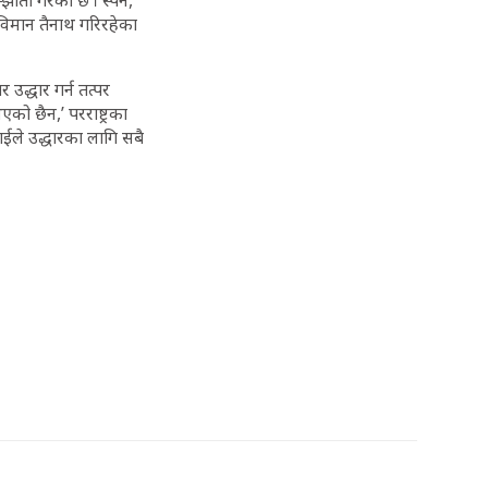
झौता गरेको छ । स्पेन,
विमान तैनाथ गरिरहेका
 उद्धार गर्न तत्पर
को छैन,’ परराष्ट्रका
राईले उद्धारका लागि सबै