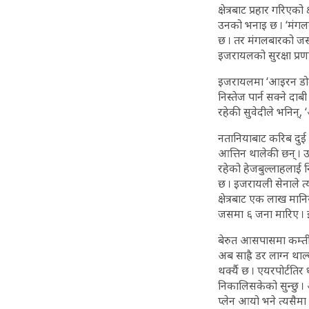
क्षेत्रबाट प्रहार गरिएको
उनको भनाइ छ । ‘मंगलब
छ । तर मंगलबारको जसरी
इजरायलको सुरक्षा प्र
इजरायलमा ‘आइरन डोम’, ‘ड
निस्तेज पार्न सक्ने द
रहेकी सुवेदीले भनिन्
नतानियाबाट करिब दुई 
आत्तिन थालेकी छन् । उ
रहेको हेजबुल्लाहलाई नि
छ । इजरायली सेनाले त्
क्षेत्रबाट एक लाख मानि
जसमा ६ जना मारिए । इजर
बेरुत आसपासमा कम्तीम
अब साह्रै डर लाग्न थ
थर्क्यै छ । एयरपोर्टति
निकालिसकेको सुन्छु ।
प्लेन आयो भने त्यसैमा 