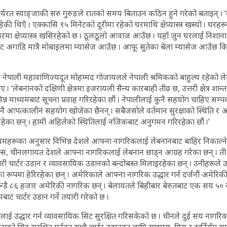
ार्यरत स्याङ्जाकी सरु गुरुङले रातको समय बिताउन कठिन हुने गरेको बताइन् । 
ी थिएँ । एक्कासि १५ मिनेटको दूरीमा रहेको घरमाथि क्षेप्यास्त्र खस्यो । घरहरू
 घरमा क्षेप्यास्त्र खसिरहेको छ । ठूलठूलो आवाज आउँछ । यहाँ जुन घरलाई निशाना
ट अगाडि मात्रै मोबाइलमा म्यासेज आउँछ । आफू सुतेका बेला म्यासेज आउँछ कि भन्
ेपाली महावाणिज्यदूत मोहम्मद गोजायलले नेपाली श्रमिकको बाहुल्य रहेको लेबना
‘लेबनानको दक्षिणी क्षेत्रमा इजरायली सैन्य कारबाही तीव्र छ, उत्तरी क्षेत्र शान्त
िन्न माध्यमबाट सूचना प्रवाह गरिरहेका छौं । नेपालीलाई कुनै सहयोग चाहिए सम्
ुनै आपत्कालीन सहयोग खोजेका छैनन् । सबैजसोले वर्तमान सुरक्षाको स्थिति र 
रहेका छन् । हामी अहिलेको स्थितिलाई नजिकबाट अनुगमन गरिरहेका छौं ।’
रमाध्यमहरूका अनुसार विभिन्न देशले आफ्ना नागरिकलाई लेबनानबाट बाहिर निकाल्ने
रान्स, चीनलगायत देशले आफ्ना नागरिकलाई लेबनान छाड्न आग्रह गरेका छन् । त
 चार्टर उडान र व्यावसायिक उडानको बन्दोबस्त मिलाइरहेका छन् । उनीहरूले उद
्दुका रूपमा हेरिरहेका छन् । अमेरिकाले आफ्ना नागरिक उद्धार गर्न दर्जनौं अमेरिक
न्डै ८६ हजार अमेरिकी नागरिक छन् । बेलायतले बिहीबार बेरुतबाट एक सय ५० न
बाट चार्टर उडान गर्ने तयारी गरेको छ ।
ालाई उद्धार गर्न व्यावसायिक सिट सुरक्षित गरिसकेको छ । चीनले दुई सय नागर