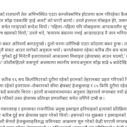
 राजधानी तेल अभिभस्थित एउटा कम्प्लेक्सभित्र होटलमा काम गरिरहेका कै
साँझ एक्कासि ‘हाई अलर्ट’ को घण्टी बज्यो । उनले हत्तपत्त मोबाइल हेरे, जसमा
 सचेत गराइएको सन्देश थियो । ‘पहिला–पहिला पनि मोबाइलमा आपत्कालीन सू
ष खालको थियो,’ उनले भने, ‘सामान्य बंकरमा नभई अन्डरग्राउन्ड नै जान भनिए
ंकर अनिवार्य बनाउनुपर्छ । ठूलो घरमा तलैपिच्छे एउटा कोठामा बंकर हुन्छ ।
ूलै संकट आउन लागेको अड्कल भयो । कम्प्लेक्समा रहेका करिब तीन सय कामदा
र पुगेको दुई मिनेटमै इजरायलको आकाशमा मिसाइल (क्षेप्यास्त्र) आउन थाल्यो,’ 
।’ जोशीसहितले त्रासपूर्ण अवस्थामा स्थानीय समयअनुसार साँझ साढे ७ बजेदेखि
बाट करिब १६ सय किलोमिटरको दूरीमा रहेको इरानको तेहरानबाट प्रहार गरिएको थियो ।
ा रहेको इजरायल–लेबनानको सीमा क्षेत्रबाट हेजबुल्लाह र ८५ किमि दूरीमा रहे
जस्तो कमजोर थिएन । इरानी सञ्चारमाध्यमका अनुसार तेहरानले मंगलबार नयाँ क्षेप
र गतिको उक्त क्षेप्यास्त्र प्रतिरक्षा प्रणालीबाट समेत जोगिने दाबी छ ।
न नसरल्लाह र हमासका राजनीतिक प्रमुख इस्माइल हनियाहको हत्याको प्रतिक्रिय
िब दुई सय क्षेप्यास्त्र प्रहार गरेको थियो । हसनको गत शुक्रबार र इस्माइलको
सेनाले हेजबुल्लाहविरुद्ध जमिनबाट आक्रमण सुरु गरेको केही घण्टामै मंगलबार इर