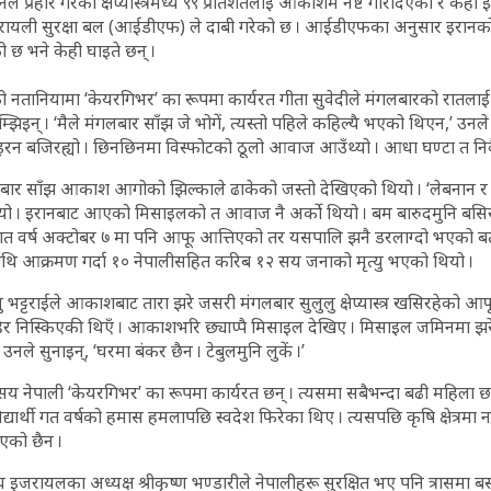
ानले प्रहार गरेका क्षेप्यास्त्रमध्ये ९९ प्रतिशतलाई आकाशमै नष्ट गरिदिएको र केह
ायली सुरक्षा बल (आईडीएफ) ले दाबी गरेको छ । आईडीएफका अनुसार इरानको क्ष
 छ भने केही घाइते छन् ।
 नतानियामा ‘केयरगिभर’ का रूपमा कार्यरत गीता सुवेदीले मंगलबारको रातलाई
्झिइन् । ‘मैले मंगलबार साँझ जे भोगें, त्यस्तो पहिले कहिल्यै भएको थिएन,’ उनल
ाइरन बजिरह्यो । छिनछिनमा विस्फोटको ठूलो आवाज आउँथ्यो । आधा घण्टा त निक
लबार साँझ आकाश आगोको झिल्काले ढाकेको जस्तो देखिएको थियो । ‘लेबनान र 
थ्यो । इरानबाट आएको मिसाइलको त आवाज नै अर्को थियो । बम बारुदमुनि बसिरह
े गत वर्ष अक्टोबर ७ मा पनि आफू आत्तिएको तर यसपालि झनै डरलाग्दो भएको ब
ि आक्रमण गर्दा १० नेपालीसहित करिब १२ सय जनाको मृत्यु भएको थियो ।
 भट्टराईले आकाशबाट तारा झरे जसरी मंगलबार सुलुलु क्षेप्यास्त्र खसिरहेको आफ
र निस्किएकी थिएँ । आकाशभरि छ्याप्पै मिसाइल देखिए । मिसाइल जमिनमा झरे
उनले सुनाइन्, ‘घरमा बंकर छैन । टेबुलमुनि लुकें ।’
ेपाली ‘केयरगिभर’ का रूपमा कार्यरत छन् । त्यसमा सबैभन्दा बढी महिला छन् ।
िद्यार्थी गत वर्षको हमास हमलापछि स्वदेश फिरेका थिए । त्यसपछि कृषि क्षेत्रमा 
को छैन ।
इजरायलका अध्यक्ष श्रीकृष्ण भण्डारीले नेपालीहरू सुरक्षित भए पनि त्रासमा बस्