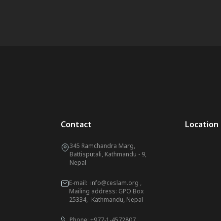
Contact
Location
345 Ramchandra Marg,
Battisputali, Kathmandu - 9,
Nepal
E-mail:
info@ceslam.org
,
Mailing address: GPO Box
25334, Kathmandu, Nepal
Phone:
+977-1-4572807