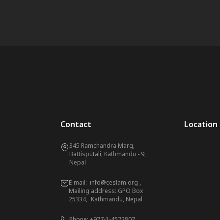
Contact
Location
345 Ramchandra Marg,
Battisputali, Kathmandu - 9,
Nepal
E-mail:
info@ceslam.org
,
Mailing address: GPO Box
25334, Kathmandu, Nepal
Phone:
+977-1-4572807