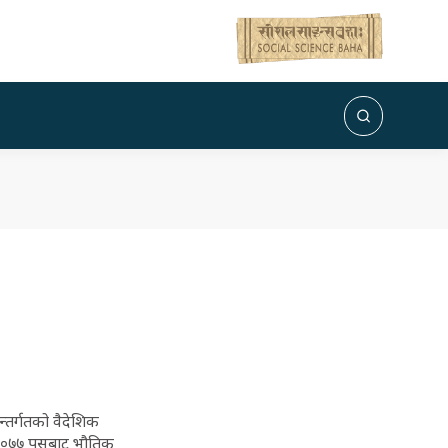
न्तर्गतको वैदेशिक
 २०७७ पुसबाट भौतिक