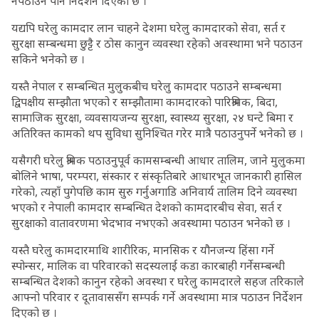
नपठाउन पनि निर्देशन दिएको छ ।
यद्यपि घरेलु कामदार लान चाहने देशमा घरेलु कामदारको सेवा, सर्त र
सुरक्षा सम्बन्धमा छुट्टै र ठोस कानुन व्यवस्था रहेको अवस्थामा भने पठाउन
सकिने भनेको छ ।
यस्तै नेपाल र सम्बन्धित मुलुकबीच घरेलु कामदार पठाउने सम्बन्धमा
द्विपक्षीय सम्झाैता भएको र सम्झौतामा कामदारको पारिश्रमिक, बिदा,
सामाजिक सुरक्षा, व्यवसायजन्य सुरक्षा, स्वास्थ्य सुरक्षा, २४ घन्टे बिमा र
अतिरिक्त कामको थप सुविधा सुनिश्चित गरेर मात्रै पठाउनुपर्ने भनेको छ ।
यसैगरी घरेलु श्रमिक पठाउनुपूर्व कामसम्बन्धी आधार तालिम, जाने मुलुकमा
बोलिने भाषा, परम्परा, संस्कार र संस्कृतिबारे आधारभूत जानकारी हासिल
गरेको, त्यहाँ पुगेपछि काम सुरु गर्नुअगाडि अनिवार्य तालिम दिने व्यवस्था
भएको र नेपाली कामदार सम्बन्धित देशको कामदारबीच सेवा, सर्त र
सुरक्षाको वातावरणमा भेदभाव नभएको अवस्थामा पठाउन भनेको छ ।
यस्तै घरेलु कामदारमाथि शारीरिक, मानसिक र यौनजन्य हिंसा गर्ने
स्पोन्सर, मालिक वा परिवारको सदस्यलाई कडा कारबाही गर्नेसम्बन्धी
सम्बन्धित देशको कानुन रहेको अवस्था र घरेलु कामदारले सहज तरिकाले
आफ्नो परिवार र दूतावाससँग सम्पर्क गर्ने अवस्थामा मात्र पठाउन निर्देशन
दिएको छ ।