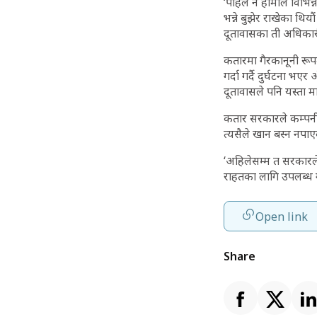
‘पहिले नै हामीले विभिन
भन्ने बुझेर राखेका थि
दूतावासका ती अधिकारील
कतारमा गैरकानूनी रूप
गर्दा गर्दै दुर्घटना 
दूतावासले पनि यस्ता म
कतार सरकारले कम्पनी
त्यसैले खान बस्न नपा
‘अहिलेसम्म त सरकारल
राहतका लागि उपलब्ध ग
Open link
Share