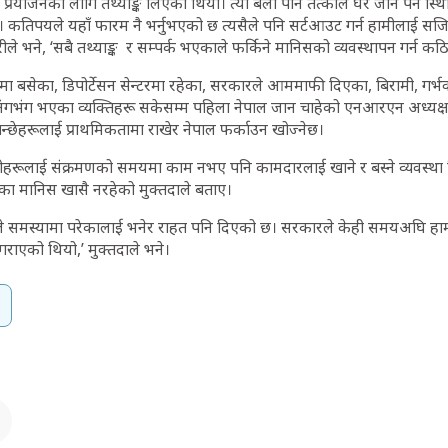
्न प्रयोजनका लागि तथ्याङ्क लिएका थियौं। त्यो बेला पनि तत्काल घर जान पर्ने 
यौं। कतिपयले यहाँ फारम नै भर्नुभएको छ त्यसैले पनि सर्टआउट गर्न हामीलाई 
े भने, ‘सबै तथ्याङ्क र सम्पर्क भएकाले फर्किने मानिसको व्यवस्थापन गर्न कठिन 
मा बसेका, डिपोर्टेसन सेन्टरमा रहेका, सरकारले आममाफी दिएका, बिरामी, गर्
भएर अंगभंग भएका व्यक्तिहरू सकेसम्म पहिला नेपाल जान चाहेको एनआरएन अध्यक्ष
ान्छेहरूलाई प्राथमिकतामा राखेर नेपाल फर्काउन खोज्नेछ।
हरूलाई संक्रमणको समयमा काम नभए पनि कामदारलाई खाने र बस्ने व्यवस्था
एका मानिस खासै नरहेको मुक्तदाले बताए।
े समस्यामा परेकालाई भनेर राहत पनि दिएको छ। सरकारले केही समयअघि हाम
राएको थियो,’ मुक्तदाले भने।