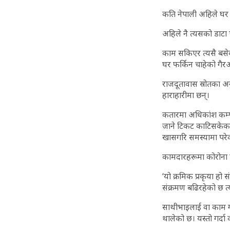
कति नेपाली अहिले घर
अहिले नै त्यसको डाटा
काम सकिएर त्यसै बसेक
घर फर्किन चाहेको गैर
राजदूतावास स्रोतका अ
हाराहारीमा छन्।
कतारमा अधिकांश कम्पनील
जाने टिकट काटिसकेका 
खासगरि समस्यामा परे
कामदारहरूमा कोरोना 
‘यो क्रमिक प्रकृया हो
संक्रमण बढिरहेको छ त्
साथीभाइलाई वा काम गर्
थालेको छ। यस्तो गर्दा 