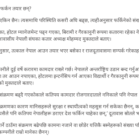
 फर्कन तयार छन्?
 एकिन छैन। त्यसमाथि परिस्थिति कसरी अघि बढ्छ, त्यहीअनुसार फर्किनेको सं
ा, होटल म्यानेजमेन्ट पढ्न गएका, बिरामी र गैरकानुनी रूपमा कतारमा रहेका न
आवासीय नेपाली संघका कतार अध्यक्ष मोहम्मद मुक्तदाले बताए।
नुसार, तत्काल नेपाल आउन तयार भएर बसेका र राजदूतावासमा सम्पर्क गरेका
े दुई वर्षे करारमा कामदार राख्ने गर्छ। नेपालले अन्तर्राष्ट्रिय उडान बन्द गर
तर आउन नपाएका, होटलमा इन्टर्नसिप गर्न आएका विद्यार्थी र गैरकानुनी रूप
को मुक्तदाले बताए।
संक्रमण बढ्दै गएकोकाले कतिपय कामदार रोजगारदाताले ननिकाले पनि नेपाल
 संक्रमणका कारण मानिसहरूले सुरक्षा र स्थायीत्वको महसुस गर्न सकेका छैनन्, 
यसैले पनि कतिपय नेपालीहरू डराएर देश फर्किन चाहेका छन्,’ दूतावास स्रोतले 
ने ठाउँमा संक्रमण बढेपछि काममा नजाने वा छोडेर यत्तिकै बस्नेहरूको संख्या प
कम्पनीले राम्रो मानेका छैनन्।