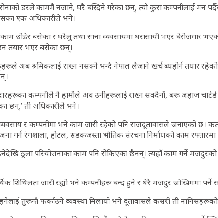
ाको डरले काममै नजाने, घरै बस्दिने गरेका छन्, त्यो कुरा कम्पनीलाई मन पर्
ावासका एक अधिकारीले भने।
ाम छोडेर बसेका र घरेलु तथा साना व्यवसायमा धरासायी भएर बेरोजगार भएका
न तयार भएर बसेका छन्।
ूले अब श्रमिकलाई राख्न नसक्ने भन्दै नेपाल लैजाने खर्च ब्यहोर्न तयार रहे
छन्।
रूका कम्पनीले नै हामीले अब उनीहरूलाई राख्न सक्दैनौं, बरू जहाज चार्टर्ड ग
का छन्,’ ती अधिकारीले भने।
्यवसाय र कम्पनीमा भने काम जारी रहेको पनि राजदूतावासले जनाएको छ। कत
ा गर्न रंगशाला, होटल, सडकजस्ता भौतिक संरचना निर्माणको काम रफ्तारमा 
उनेदेखि ठूला परियोजनाका काम पनि रोकिएका छैनन्। त्यहाँ काम गर्ने मजदुर
िक शिथिलता जारी रह्यो भने कम्पनीहरू बन्द हुने र धेरै मजदुर जोखिममा पर्ने 
लाई तुरून्तै फर्काउने व्यवस्था मिलायो भने दूतावासले कसरी ती मानिसहरूको