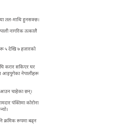
ख्या तल-माथि हुनसक्छ।
ेपाली नागरिक तत्कालै
हरू ५ देखि ७ हजारको
्नुअघि करार सकिएर घर
मा आइपुगेका नेपालीहरू
 आउन चाहेका छन्।
कामदार पंक्तिमा कोरोना
भन्यो।
नि क्रमिक रूपमा बढ्न