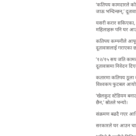
‘कतिपय कामदारले कोरोन
जाऊ भन्दिन्छन्,’ दूत
यसरी करार सकिएका, क
महिलाहरू पनि घर आउ
कतिपय कम्पनीले आफूहर
दूतावासलाई गराएका 
‘१२/१५ सय जति कामदारह
दूतावासमा निवेदन दिए
कतारमा कतिपय ठूला व
विश्वकप फुटबल आयोजन
‘खेलकुद स्टेडियम बना
छैन,’ स्रोतले भन्यो।
संक्रमण बढदै गएर आर्थ
सरकारले घर आउन चाहने