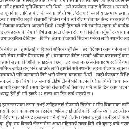
धानमन्त्रीको सल्लाहकारका रुपमा थिए । सरकारले त्यो बेला ल्याएको प्रधानमन्त्
ना गर्ने र हकको सुनिश्चितता पनि थियो । त्यो कार्यक्रम सफल देखिएन । त्यसको ह
म लागू गर्नका लागि हामीले के भनेका थियौं भने, ‘रोजगारी स्थानीय तहमा पाइन्छ
छ ।’ स्थानीय तहले रोजगारी सिर्जना गर्ने र त्यो रोजगारीवापत केन्द्र सरकारले पैस
री रोजगार कार्यक्रम आएको थियो । त्यहीं हिसाबले सबै स्थानीय तहमा यो कार्यक
उद्देश्यहरू पनि थिए । विभिन्न सातवटा क्षेत्रमा रोजगारी सिर्जना गर्नुपर्ने र त्यसव
प्रभावकारिता देखिएन । विभिन्न क्षेत्रमा रोजगारी सिर्जना गर्नका लागि स्थानीय तह
कै बेमेल छ । हामीलाई चाहिएको श्रमिक यहाँ छैन । तर विदेशमा काम गर्नका ल
नेको ‘लेबर मार्केट मिसम्याच’ हो । यसकारण बेमेल भएको श्रमिक बजारलाई कस
। हाम्रो सडक विदेशीले बनाइरहेका छन् । तर हाम्रा मान्छे बेरोजगार भएर विदेशम
रमिक जगेडा छन् भनेर जान्नकै लागि हामीले सबै स्थानीय तहमा रोजगार सूचना केन्द
पसम्बन्धी पनि जानकारी लिने भनी योजना बनाएका थियौं । त्यही केन्द्रबाट विभ
 बनाउने लक्ष्य थियो । त्यसमा सीटीईभीटीको पनि कल्पना गरेका थियौं । प्रधानमन्त
ता मात्रै काम भयो । सय दिनको रोजगारीको पैसा गए पनि त्यति दिन काम भएन
्याङ्क हेर्ने हो भने झण्डै २२ लाख श्रम दिन खर्च भएको छ ।
हस्तान्तरणका रुपमा नभई उनीहरुलाई रोजगारी सिर्जना र सीप विकासका लागि 
 सकिएन । काम नभएका ठाउँमा श्रमिकलाई तालिम दिन सकिन्थ्यो । तर त्यो प्रभ
ले बेरोजगारलाई नगद हस्तान्तरण नै हो भन्ने शैलीमा यसलाई बुझे । उनीहरूले का
 हुँदा–हुँदा सय दिनको रोजगारीमा आधा महिनाको तलब दिने भन्ने बुझाइ बन्दै 