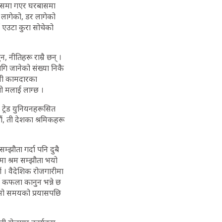
प्रबासमा गएर घरबासमा
ो लागेको, डर लागेको
ाँ एउटा कुरा सोचेको
 नीतिहरू राम्रै छन् ।
ागि जानेको संख्या निकै
ासी कामदारका
ो मलाई लाग्छ ।
ट्रेड युनियनहरूसित
ं, ती देशका श्रमिकहरू
म्झौता गर्दा पनि दुबै
मा श्रम सम्झौता भयो
ं । वैदेशिक रोजगारीमा
ाँ कफला कानुन भन्ने छ
 लामो समयको प्रयासपछि