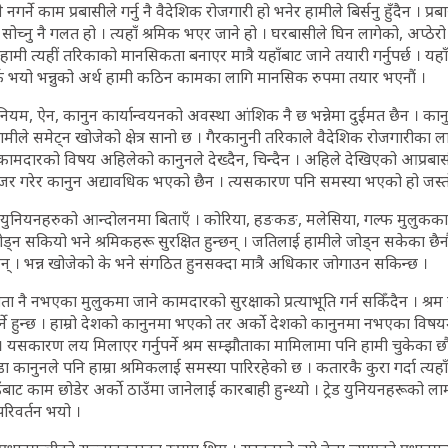
र्ने काम प्रबासीले गर्नु नै वैदेशिक रोजगारी हो भनेर हामीले बिर्सनु हुँदैन । 
 सोच्नु नै गलत हो । त्यहाँ श्रमिक भएर जाने हो । घरबासीले घिन लागेको, अप्ठेर
 । हामी त्यहीं तरिकाको मानसिकता बनाएर मात्रै यहाँबाट जाने तयारी गर्नुपर्छ । यह
्कै भयो भन्नुको अर्थ हामी कठिन कामका लागि मानसिक रुपमा तयार भएनौं ।
ियम, ऐन, कानुन कार्यान्वयनको अवस्था आंशिक नै छ भन्नेमा दुईमत छैन । कानुन,
ामीले समेट्न खोजेको क्षेत्र सानो छ । गैरकानुनी तरिकाले वैदेशिक रोजगारीका ल
ध कामदारको विषय अहिलेको कानुनले देख्दैन, चिन्दैन । अहिले देखिएको आप्रब
जर गरेर कानुन अद्यावधिक भएको छैन । त्यसकारण पनि समस्या भएको हो जस्त
ड युनियनहरुको आन्दोलनमा बिताएँ । कोरिया, हङकङ, मलेसिया, गल्फ मुलुकका 
्न सकियो भने श्रमिकहरू सुरक्षित हुन्छन् । जतिलाई हामीले जोड्न सकेका छैनौ
नन् । भन्न खोजेको के भने संगठित हुनसक्दा मात्रै अधिकार जोगाउन सकिन्छ ।
ता नै नभएका मुलुकमा जाने कामदारको सुरक्षाको प्रत्याभूति गर्न सकिँदैन । श्रम स
पर्ने हुन्छ । हाम्रो देशको कानुनमा भएको तर अर्को देशको कानुनमा नभएका विषय
 यसकारण लय मिलाएर गर्नुपर्ने श्रम सम्झौताका मामिलामा पनि हामी चुकेका छौ
डा कानुनले पनि हाम्रा श्रमिकलाई समस्या पारिरहेको छ । कतारकै कुरा गर्दा त्यह
उँबाट काम छोडेर अर्को ठाउँमा जानेलाई कारबाही हुन्थ्यो । ट्रेड युनियनहरूको
परिवर्तन भयो ।