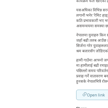
कार्यक्रम फेल खाएको हो
यसअघिका विभिन्न सरका
लगानी भनेर ‘रेमिट हाइड
कति प्रभावकारी भए भने
असमन्वयमा समस्या छ
नेपालमा युवाहरु किन र
जहाँ बढी तलब आउँछ त्
सिर्जना गरेर युवाहरूल
श्रम बजारसँग जोडिएको 
हामी गाउँमा आफ्नो जग्
मा हामीलाई बढी रमाइलो 
पछिल्लो समय परिवर्त
प्रवाह गर्ने वातावरण 
हुनसके नेपालभित्रै रोक
Open link