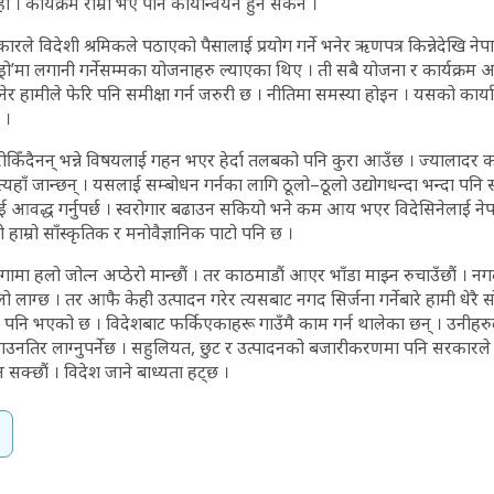
 । कार्यक्रम राम्रो भए पनि कार्यान्वयन हुन सकेन ।
रले विदेशी श्रमिकले पठाएको पैसालाई प्रयोग गर्ने भनेर ऋणपत्र किन्नेदेखि न
्रो’मा लगानी गर्नेसम्मका योजनाहरु ल्याएका थिए । ती सबै योजना र कार्यक्रम आ
र हामीले फेरि पनि समीक्षा गर्न जरुरी छ । नीतिमा समस्या होइन । यसको कार्
 ।
ोकिँदैनन् भन्ने विषयलाई गहन भएर हेर्दा तलबको पनि कुरा आउँछ । ज्यालादर कम 
यहाँ जान्छन् । यसलाई सम्बोधन गर्नका लागि ठूलो–ठूलो उद्योगधन्दा भन्दा पनि
ाई आवद्ध गर्नुपर्छ । स्वरोगार बढाउन सकियो भने कम आय भएर विदेसिनेलाई नेपाल
हाम्रो साँस्कृतिक र मनोवैज्ञानिक पाटो पनि छ ।
गामा हलो जोत्न अप्ठेरो मान्छौं । तर काठमाडौं आएर भाँडा माझ्न रुचाउँछौं । 
लाग्छ । तर आफै केही उत्पादन गरेर त्यसबाट नगद सिर्जना गर्नेबारे हामी धेरै सो
न पनि भएको छ । विदेशबाट फर्किएकाहरू गाउँमै काम गर्न थालेका छन् । उनी
बनाउनतिर लाग्नुपर्नेछ । सहुलियत, छुट र उत्पादनको बजारीकरणमा पनि सरकारले 
्न सक्छौं । विदेश जाने बाध्यता हट्छ ।