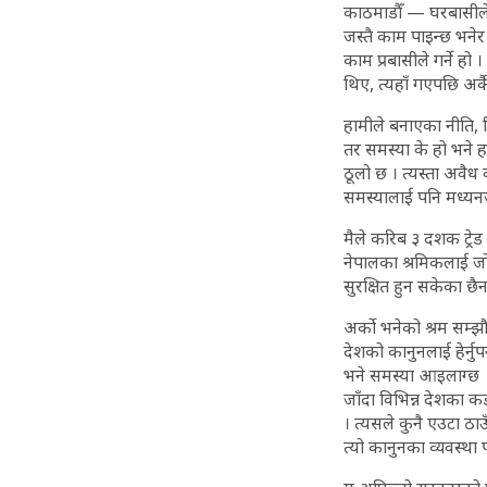
काठमाडौँ — घरबासीले नग
जस्तै काम पाइन्छ भनेर
काम प्रबासीले गर्ने हो
थिए, त्यहाँ गएपछि अर
हामीले बनाएका नीति, न
तर समस्या के हो भने ह
ठूलो छ । त्यस्ता अवै
समस्यालाई पनि मध्यन
मैले करिब ३ दशक ट्रे
नेपालका श्रमिकलाई जोड
सुरक्षित हुन सकेका छै
अर्को भनेको श्रम सम्झौ
देशको कानुनलाई हेर्नु
भने समस्या आइलाग्छ ।
जाँदा विभिन्न देशका क
। त्यसले कुनै एउटा ठा
त्यो कानुनका व्यवस्था 