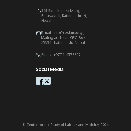
345 Ramchandra Marg,
Battisputali, Kathmandu - 9,
Nepal
E-mail:
info@ceslam.org
,
Mailing address: GPO Box
25334, Kathmandu, Nepal
Phone:
+977-1-4572807
Social Media
© Centre for the Study of Labour and Mobility. 2024