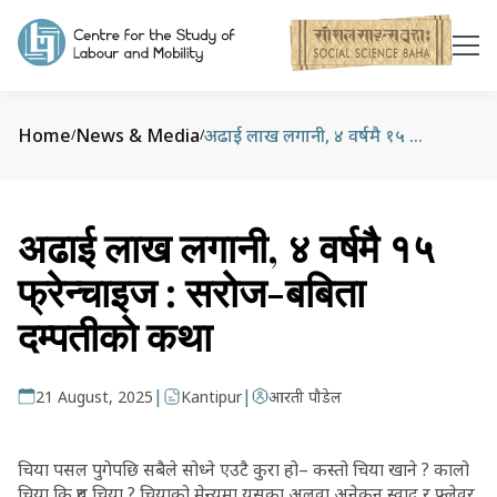
Home
News & Media
अढाई लाख लगानी, ४ वर्षमै १५ फ्रेन्चाइज : सराेज-बबिता दम्पतीकाे कथा
/
/
अढाई लाख लगानी, ४ वर्षमै १५
फ्रेन्चाइज : सराेज-बबिता
दम्पतीकाे कथा
|
|
21 August, 2025
Kantipur
आरती पौडेल
चिया पसल पुगेपछि सबैले सोध्ने एउटै कुरा हो– कस्तो चिया खाने ? कालो
चिया कि दूध चिया ? चियाको मेन्युमा यसका अलवा अनेकन स्वाद र फ्लेवर