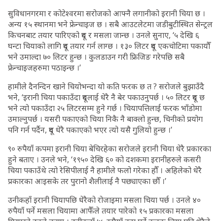
सुविधानगरमा र कोटेश्वरमा सरोजको आफ्नै लगानीको इरानी चिया छ ।
अन्य १५ स्थानमा भने फ्रेन्चाइज छ । सबै आउटलेटमा जडीबुटीस्थित सेन्ट्रल
किचनबाट तयार पारिएको दूध र मसला जान्छ । उनले सुनाए, ‘५ देखि ६
घन्टा चियाको लागि दूध तयार गर्न लाग्छ । १३० लिटर दूध एकचोटिमा पकायौँ
भने उमाल्दा ७० लिटर हुन्छ । कुलडाउन गरी फ्रिजिङ गरेपछि सबै
फ्रेन्चाइजहरुमा पठाइन्छ ।’
हामीले दैनन्दिन खाने चियोभन्दा यो कति फरक छ त ? सरोजले बुझाउँदै
भने, ‘इरानी चिया पकाउँदा दूधलाई धेरै नै बेर पकाउनुपर्छ । ५० लिटर दूध छ
भने त्यो पकाउँदा २५ लिटरसम्म हुने गर्छ । चियापत्तिलाई फरक भाँडोमा
उमाल्नुपर्छ । यसरी पकाएको चिया निकै नै बाक्लो हुन्छ, चिनीको प्रयोग
पनि गर्न पर्दैन, दूध धेरै पकाएको भएर त्यो यसै गुलियो हुन्छ ।’
९० रुपैयाँ कपमा इरानी चिया बेचिरहेका सरोजले इरानी चिया धेरै प्रकारका
हुने बताए । उनले भने, ‘१९५० देखि ६० को दशकमा इरानीहरुले कसरी
चिया पकाउँथे त्यो रेसिपीलाई नै हामीले फलो गरेका हौँ । अहिलेको धेरै
प्रकारका आइसके तर पुरानो शैलीलाई नै पछ्याएका छौँ ।’
उनीकहाँ इरानी चियापछि धेरैको रोजाइमा मसला चिया पर्छ । उनले ४०
रुपैयाँ पर्ने मसला चियामा आफैँले तयार पारेको १५ प्रकारका मसला