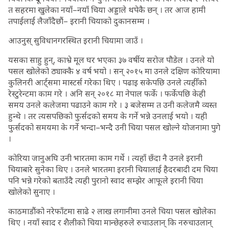
त सहरमा खुलेका नयाँ–नयाँ चिया अड्डाले थपेकै छन् । तर आज हामी
तपाईलाईं लैजाँदैछौं– इरानी चियाको दुकानसम्म ।
आउनुस् सुविधानगरस्थित इरानी चियामा जाउँ ।
यसका साहु हुन्, काभ्रे मूल घर भएका ३७ वर्षीय सरोज पौडेल । उनले यो
पसल खोलेको ठ्याक्कै ४ वर्ष भयो । सन् २०१५ मा उनले दक्षिण कोरियामा
कुलिनरी आर्ट्समा मास्टर्स गरेका थिए । पढाइ सकेपछि उनले त्यहीँको
रेस्टुरेन्टमा काम गरे । अनि सन् २०१८ मा नेपाल फर्के । फर्केपछि केही
समय उनले कलेजमा पढाउने काम गरे । ३ बजेसम्म त उनी कलेजमै व्यस्त
हुन्थे । तर त्यसपछिको फुर्सदको समय के गर्ने भन्ने उनलाई भयो । यही
फुर्सदको समयमा के गर्ने भन्दा–भन्दै उनी चिया पसल खोल्ने योजनामा पुगे
।
कोरिया जानुअघि उनी भारतमा काम गर्थे । त्यहाँ छँदा नै उनले इरानी
चियाबारे सुनेका थिए । उनले भारतमा इरानी चियालाई हैदरबादी दम चिया
पनि भन्ने गरेको बताउँदै त्यही पुरानो स्वाद सम्झेर आफूले इरानी चिया
खोलेको सुनाए ।
काठमाडौंको नरेफाँटमा साढे २ लाख लगानीमा उनले चिया पसल खोलेका
थिए । नयाँ स्वाद र शैलीको चिया मान्छेहरुले रुचाउलान् कि नरुचाउलान्