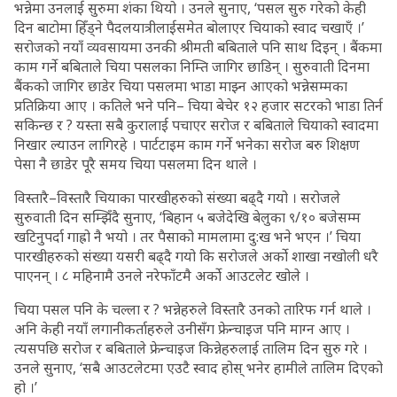
भन्नेमा उनलाई सुरुमा शंका थियो । उनले सुनाए, ‘पसल सुरु गरेको केही
दिन बाटोमा हिँड्ने पैदलयात्रीलाईसमेत बोलाएर चियाको स्वाद चखाएँ ।’
सरोजको नयाँ व्यवसायमा उनकी श्रीमती बबिताले पनि साथ दिइन् । बैंकमा
काम गर्ने बबिताले चिया पसलका निम्ति जागिर छाडिन् । सुरुवाती दिनमा
बैंकको जागिर छाडेर चिया पसलमा भाडा माझ्न आएको भन्नेसम्मका
प्रतिक्रिया आए । कतिले भने पनि– चिया बेचेर १२ हजार सटरको भाडा तिर्न
सकिन्छ र ? यस्ता सबै कुरालाई पचाएर सरोज र बबिताले चियाको स्वादमा
निखार ल्याउन लागिरहे । पार्टटाइम काम गर्ने भनेका सरोज बरु शिक्षण
पेसा नै छाडेर पूरै समय चिया पसलमा दिन थाले ।
विस्तारै–विस्तारै चियाका पारखीहरुको संख्या बढ्दै गयो । सरोजले
सुरुवाती दिन सम्झिँदै सुनाए, ‘बिहान ५ बजेदेखि बेलुका ९/१० बजेसम्म
खटिनुपर्दा गाह्रो नै भयो । तर पैसाको मामलामा दु:ख भने भएन ।’ चिया
पारखीहरुको संख्या यसरी बढ्दै गयो कि सरोजले अर्को शाखा नखोली धरै
पाएनन् । ८ महिनामै उनले नरेफाँटमै अर्को आउटलेट खोले ।
चिया पसल पनि के चल्ला र ? भन्नेहरुले विस्तारै उनको तारिफ गर्न थाले ।
अनि केही नयाँ लगानीकर्ताहरुले उनीसँग फ्रेन्चाइज पनि माग्न आए ।
त्यसपछि सरोज र बबिताले फ्रेन्चाइज किन्नेहरुलाई तालिम दिन सुरु गरे ।
उनले सुनाए, ‘सबै आउटलेटमा एउटै स्वाद होस् भनेर हामीले तालिम दिएको
हो ।’